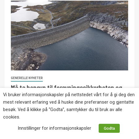
GENERELLE NYHETER
Må ta hensyn til forsyningssikkerheten og
Vi bruker informasjonskapsler på nettstedet vårt for å gi deg den
ha nok strøm til vinteren
mest relevant erfaring ved å huske dine preferanser og gjentatte
6. august 2026
Redaksjonen
besøk. Ved å klikke på “Godta”, samtykker du til bruk av alle
cookies.
Innstillinger for informasjonskapsler
Godta
Copyright © Eikernytt.no utgis av Roy’s