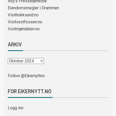
Roy’s Pressetjeneste
Eiendomsmegler i Drammen
Visithokksund.no
Visitvestfossen.no
Visitmjøndalen.no
ARKIV
Follow @Eikernyttno
FOR EIKERNYTT.NO
Logg inn