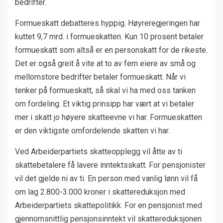
bedrifter.
Formueskatt debatteres hyppig. Høyreregjeringen har
kuttet 9,7 mrd. i formueskatten. Kun 10 prosent betaler
formueskatt som altså er en personskatt for de rikeste.
Det er også greit å vite at to av fem eiere av små og
mellomstore bedrifter betaler formueskatt. Når vi
tenker på formueskatt, så skal vi ha med oss tanken
om fordeling. Et viktig prinsipp har vært at vi betaler
mer i skatt jo høyere skatteevne vi har. Formueskatten
er den viktigste omfordelende skatten vi har.
Ved Arbeiderpartiets skatteopplegg vil åtte av ti
skattebetalere få lavere inntektsskatt. For pensjonister
vil det gjelde ni av ti. En person med vanlig lønn vil få
om lag 2.800-3.000 kroner i skattereduksjon med
Arbeiderpartiets skattepolitikk. For en pensjonist med
gjennomsnittlig pensjonsinntekt vil skattereduksjonen