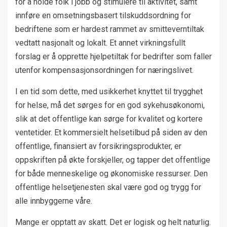
for å holde folk i jobb og stimulere til aktivitet, samt
innføre en omsetningsbasert tilskuddsordning for
bedriftene som er hardest rammet av smitteverntiltak
vedtatt nasjonalt og lokalt. Et annet virkningsfullt
forslag er å opprette hjelpetiltak for bedrifter som faller
utenfor kompensasjonsordningen for næringslivet.
I en tid som dette, med usikkerhet knyttet til trygghet
for helse, må det sørges for en god sykehusøkonomi,
slik at det offentlige kan sørge for kvalitet og kortere
ventetider. Et kommersielt helsetilbud på siden av den
offentlige, finansiert av forsikringsprodukter, er
oppskriften på økte forskjeller, og tapper det offentlige
for både menneskelige og økonomiske ressurser. Den
offentlige helsetjenesten skal være god og trygg for
alle innbyggerne våre.
Mange er opptatt av skatt. Det er logisk og helt naturlig.