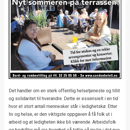
Det handler om en sterk offentlig helsetjeneste og tillit
og solidaritet til hverandre. Dette er essensielt i en tid
hvor et stort antall mennesker står i ledighetskø. Etter
liv og helse, er den viktigste oppgaven å få folk ut i
arbeid og at ledigheten ikke bli værende. Arbeidsfolk
og bedrifter må gis trygghet så tidlig så mulig i det nye