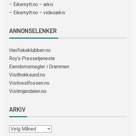
– Eikernytt.no – arkiv
– Eikernytt.no – videoarkiv
ANNONSELENKER
Havfiskeklubben.no
Roy’s Pressetjeneste
Eiendomsmegler i Drammen
Visithokksund.no
Visitvestfossen.no
Visitmjøndalen.no
ARKIV