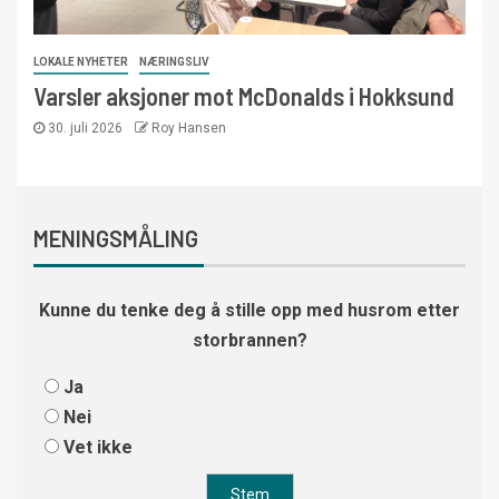
LOKALE NYHETER
NÆRINGSLIV
Varsler aksjoner mot McDonalds i Hokksund
30. juli 2026
Roy Hansen
MENINGSMÅLING
Kunne du tenke deg å stille opp med husrom etter
storbrannen?
Ja
Nei
Vet ikke