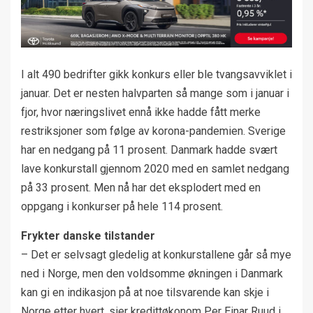
I alt 490 bedrifter gikk konkurs eller ble tvangsavviklet i
januar. Det er nesten halvparten så mange som i januar i
fjor, hvor næringslivet ennå ikke hadde fått merke
restriksjoner som følge av korona-pandemien. Sverige
har en nedgang på 11 prosent. Danmark hadde svært
lave konkurstall gjennom 2020 med en samlet nedgang
på 33 prosent. Men nå har det eksplodert med en
oppgang i konkurser på hele 114 prosent.
Frykter danske tilstander
– Det er selvsagt gledelig at konkurstallene går så mye
ned i Norge, men den voldsomme økningen i Danmark
kan gi en indikasjon på at noe tilsvarende kan skje i
Norge etter hvert, sier kredittøkonom Per Einar Ruud i