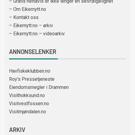
– Gratis nettavis er ikke lenger en selvfølgelighet
– Om Eikernytt.no
– Kontakt oss
– Eikernytt.no – arkiv
– Eikernytt.no – videoarkiv
ANNONSELENKER
Havfiskeklubben.no
Roy’s Pressetjeneste
Eiendomsmegler i Drammen
Visithokksund.no
Visitvestfossen.no
Visitmjøndalen.no
ARKIV