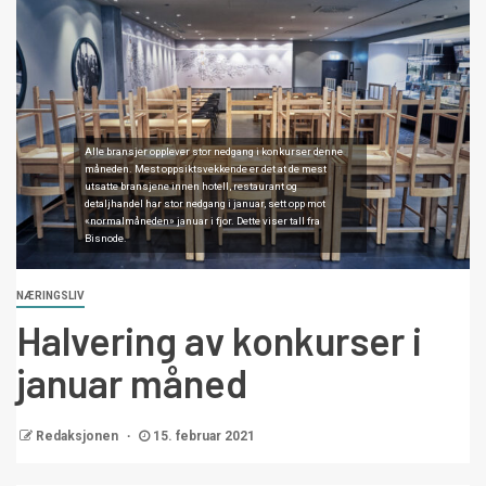
Alle bransjer opplever stor nedgang i konkurser denne
måneden. Mest oppsiktsvekkende er det at de mest
utsatte bransjene innen hotell, restaurant og
detaljhandel har stor nedgang i januar, sett opp mot
«normalmåneden» januar i fjor. Dette viser tall fra
Bisnode.
NÆRINGSLIV
Halvering av konkurser i
januar måned
Redaksjonen
15. februar 2021