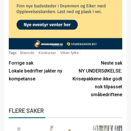
Bisnode
Konkurser
Viken fylke
Tags:
Forrige sak
Neste sak
Lokale bedrifter jakter ny
NY UNDERSØKELSE:
kompetanse
Krisepakkene ikke godt
nok tilpasset
småbedriftene
FLERE SAKER