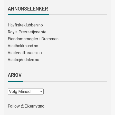
ANNONSELENKER
Havfiskeklubben.no
Roy’s Pressetjeneste
Eiendomsmegler i Drammen
Visithokksund.no
Visitvestfossen.no
Visitmjøndalen.no
ARKIV
Follow @Eikernyttno