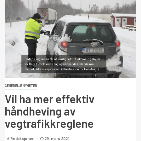
Statens vegvesen får nå mulighet til å skrive ut gebyrer
for flere forhold enn i dag og slipper da å blande inn
politiet i like mange saker. (Illustrasjon fra Herstrøm)
GENERELLE NYHETER
Vil ha mer effektiv
håndheving av
vegtrafikkreglene
Redaksjonen
29. mars 2021