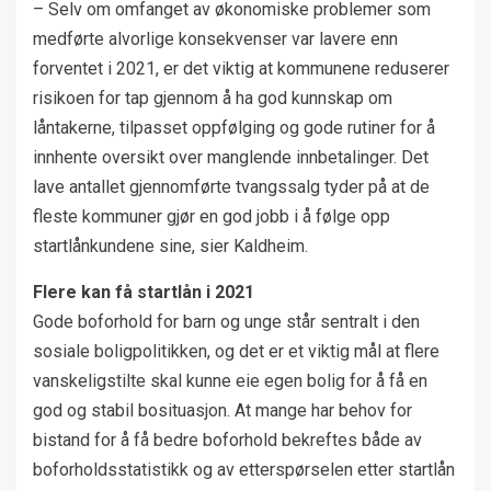
– Selv om omfanget av økonomiske problemer som
medførte alvorlige konsekvenser var lavere enn
forventet i 2021, er det viktig at kommunene reduserer
risikoen for tap gjennom å ha god kunnskap om
låntakerne, tilpasset oppfølging og gode rutiner for å
innhente oversikt over manglende innbetalinger. Det
lave antallet gjennomførte tvangssalg tyder på at de
fleste kommuner gjør en god jobb i å følge opp
startlånkundene sine, sier Kaldheim.
Flere kan få startlån i 2021
Gode boforhold for barn og unge står sentralt i den
sosiale boligpolitikken, og det er et viktig mål at flere
vanskeligstilte skal kunne eie egen bolig for å få en
god og stabil bosituasjon. At mange har behov for
bistand for å få bedre boforhold bekreftes både av
boforholdsstatistikk og av etterspørselen etter startlån