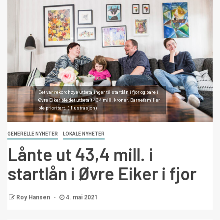
Det var rekordhøye utbetalinger til startlån i fjor og bare i
Øvre Eiker ble det utbetalt 43,4 mill. kroner. Barnefamilier
ble prioritert. (Illustrasjon)
GENERELLE NYHETER
LOKALE NYHETER
Lånte ut 43,4 mill. i
startlån i Øvre Eiker i fjor
Roy Hansen
4. mai 2021