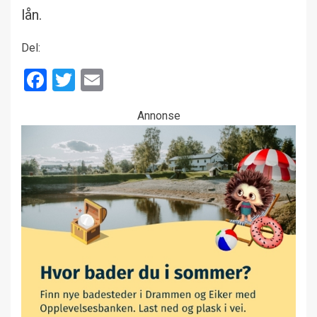
lån.
Del:
Facebook
Twitter
Email
Annonse