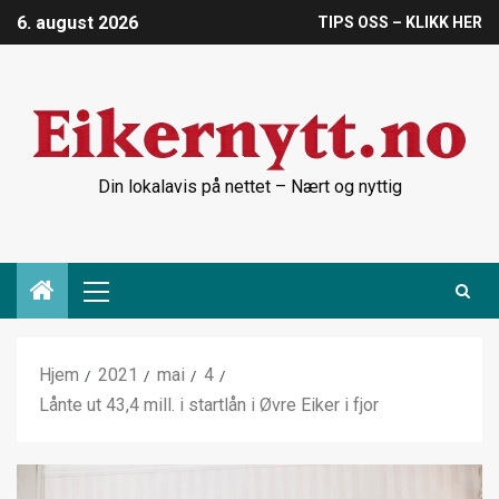
6. august 2026
TIPS OSS – KLIKK HER
Din lokalavis på nettet – Nært og nyttig
Hjem
2021
mai
4
Lånte ut 43,4 mill. i startlån i Øvre Eiker i fjor