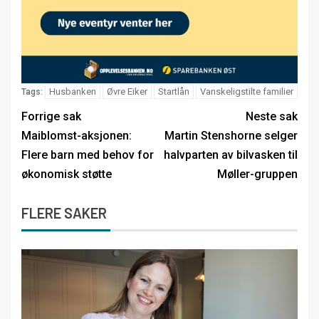
Husbanken
Øvre Eiker
Startlån
Vanskeligstilte familier
Tags:
Forrige sak
Neste sak
Maiblomst-aksjonen:
Martin Stenshorne selger
Flere barn med behov for
halvparten av bilvasken til
økonomisk støtte
Møller-gruppen
FLERE SAKER