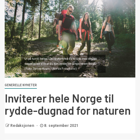
Ut på tur til helga? Da oppfordres du til å ta med deg en
søppelpose slik at du kan rydde litt langs veien du går.
(Foto: Synne Kvam / Norsk Friluftsliv)
GENERELLE NYHETER
Inviterer hele Norge til
rydde-dugnad for naturen
Redaksjonen
8. september 2021