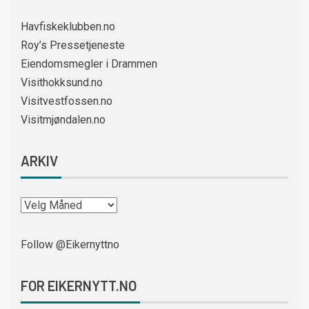
Havfiskeklubben.no
Roy’s Pressetjeneste
Eiendomsmegler i Drammen
Visithokksund.no
Visitvestfossen.no
Visitmjøndalen.no
ARKIV
Follow @Eikernyttno
FOR EIKERNYTT.NO