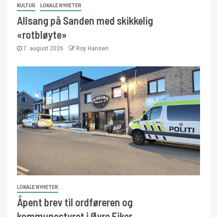
KULTUR
LOKALE NYHETER
Allsang på Sanden med skikkelig
«rotbløyte»
7. august 2026
Roy Hansen
LOKALE NYHETER
Åpent brev til ordføreren og
kommunestyret i Øvre Eiker