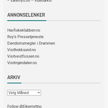
– Eikernytt.no – videoarkiv
ANNONSELENKER
Havfiskeklubben.no
Roy’s Pressetjeneste
Eiendomsmegler i Drammen
Visithokksund.no
Visitvestfossen.no
Visitmjøndalen.no
ARKIV
Follow @Eikernyttno