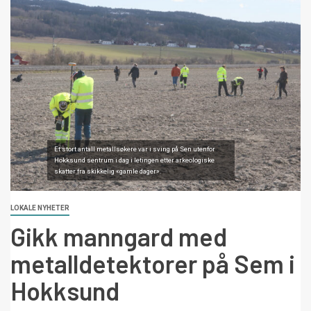
Et stort antall metallsøkere var i sving på Sen utenfor
Hokksund sentrum i dag i letingen etter arkeologiske
skatter fra skikkelig «gamle dager».
LOKALE NYHETER
Gikk manngard med
metalldetektorer på Sem i
Hokksund