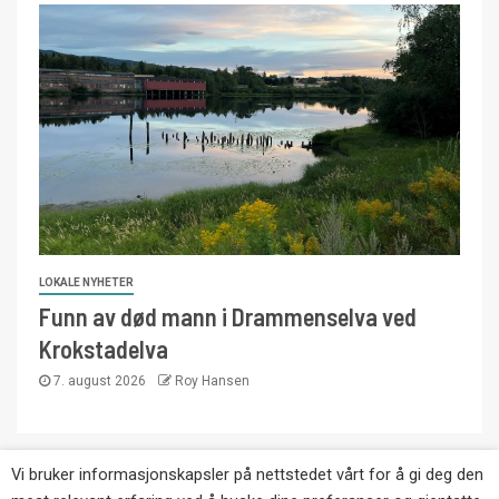
LOKALE NYHETER
Funn av død mann i Drammenselva ved
Krokstadelva
7. august 2026
Roy Hansen
Vi bruker informasjonskapsler på nettstedet vårt for å gi deg den
Copyright © Eikernytt.no utgis av Roy’s