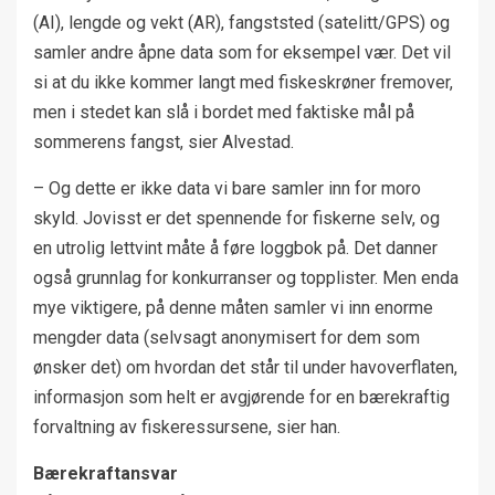
(AI), lengde og vekt (AR), fangststed (satelitt/GPS) og
samler andre åpne data som for eksempel vær. Det vil
si at du ikke kommer langt med fiskeskrøner fremover,
men i stedet kan slå i bordet med faktiske mål på
sommerens fangst, sier Alvestad.
– Og dette er ikke data vi bare samler inn for moro
skyld. Jovisst er det spennende for fiskerne selv, og
en utrolig lettvint måte å føre loggbok på. Det danner
også grunnlag for konkurranser og topplister. Men enda
mye viktigere, på denne måten samler vi inn enorme
mengder data (selvsagt anonymisert for dem som
ønsker det) om hvordan det står til under havoverflaten,
informasjon som helt er avgjørende for en bærekraftig
forvaltning av fiskeressursene, sier han.
Bærekraftansvar