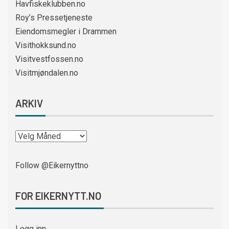
Havfiskeklubben.no
Roy’s Pressetjeneste
Eiendomsmegler i Drammen
Visithokksund.no
Visitvestfossen.no
Visitmjøndalen.no
ARKIV
Follow @Eikernyttno
FOR EIKERNYTT.NO
Logg inn