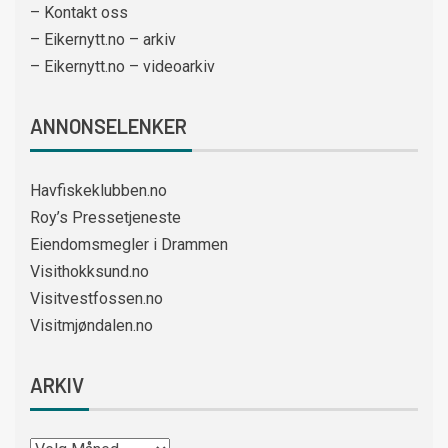
– Kontakt oss
– Eikernytt.no – arkiv
– Eikernytt.no – videoarkiv
ANNONSELENKER
Havfiskeklubben.no
Roy’s Pressetjeneste
Eiendomsmegler i Drammen
Visithokksund.no
Visitvestfossen.no
Visitmjøndalen.no
ARKIV