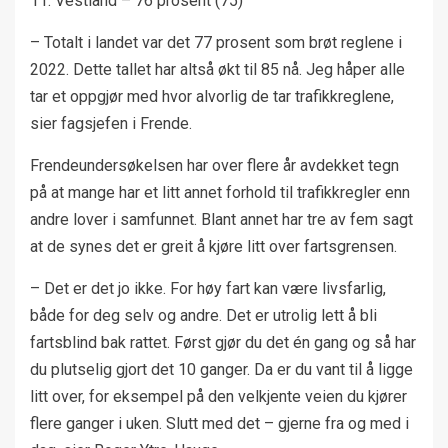
11. Vestland – 76 prosent (75)
– Totalt i landet var det 77 prosent som brøt reglene i
2022. Dette tallet har altså økt til 85 nå. Jeg håper alle
tar et oppgjør med hvor alvorlig de tar trafikkreglene,
sier fagsjefen i Frende.
Frendeundersøkelsen har over flere år avdekket tegn
på at mange har et litt annet forhold til trafikkregler enn
andre lover i samfunnet. Blant annet har tre av fem sagt
at de synes det er greit å kjøre litt over fartsgrensen.
– Det er det jo ikke. For høy fart kan være livsfarlig,
både for deg selv og andre. Det er utrolig lett å bli
fartsblind bak rattet. Først gjør du det én gang og så har
du plutselig gjort det 10 ganger. Da er du vant til å ligge
litt over, for eksempel på den velkjente veien du kjører
flere ganger i uken. Slutt med det – gjerne fra og med i