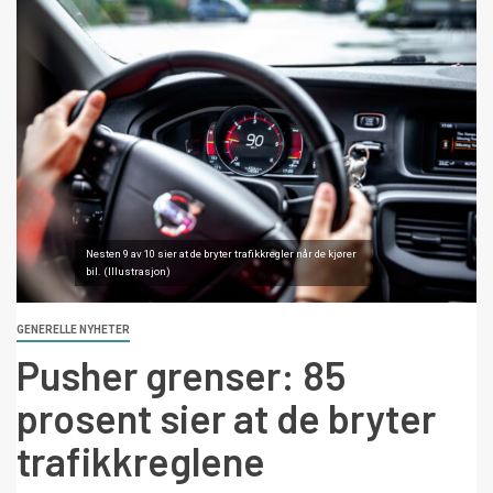
Nesten 9 av 10 sier at de bryter trafikkregler når de kjører
bil. (Illustrasjon)
GENERELLE NYHETER
Pusher grenser: 85
prosent sier at de bryter
trafikkreglene