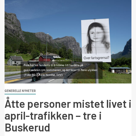
Folk har en tendens til å tråkke litt hardere på
gasspedalen om sommeren, og det fører til flere ulykker.
(Foto: Bård Asle Nordbø, SVV)
GENERELLE NYHETER
Åtte personer mistet livet i
april-trafikken – tre i
Buskerud