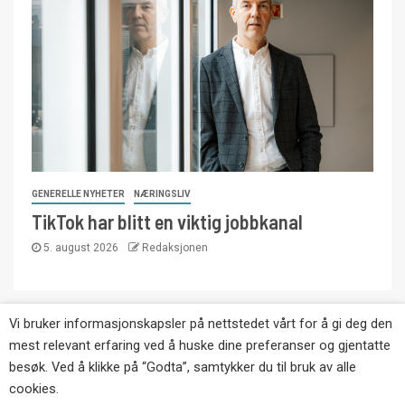
GENERELLE NYHETER
NÆRINGSLIV
TikTok har blitt en viktig jobbkanal
5. august 2026
Redaksjonen
Vi bruker informasjonskapsler på nettstedet vårt for å gi deg den
Copyright © Eikernytt.no utgis av Roy’s
mest relevant erfaring ved å huske dine preferanser og gjentatte
Pressetjeneste. Kopiering av tekst, bilder og
besøk. Ved å klikke på “Godta”, samtykker du til bruk av alle
annonser er ikke tillatt uten etter avtale med utgiver.
cookies.
Tlf. 92 63 86 82.