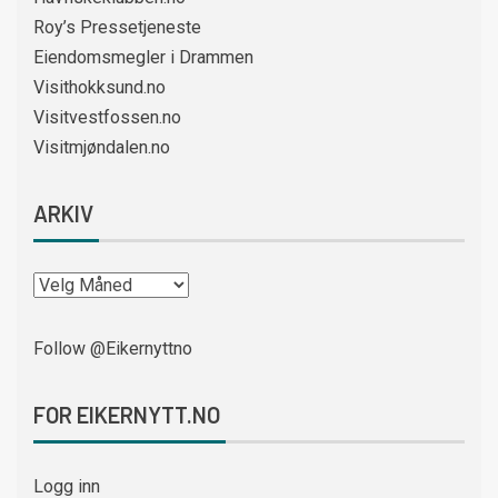
Roy’s Pressetjeneste
Eiendomsmegler i Drammen
Visithokksund.no
Visitvestfossen.no
Visitmjøndalen.no
ARKIV
Follow @Eikernyttno
FOR EIKERNYTT.NO
Logg inn