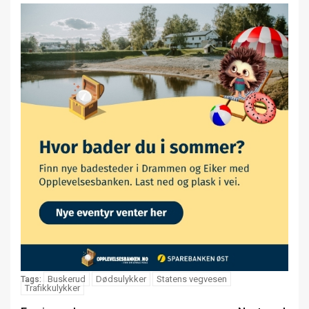
Buskerud
Dødsulykker
Statens vegvesen
Tags:
Trafikkulykker