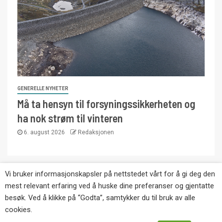
GENERELLE NYHETER
Må ta hensyn til forsyningssikkerheten og
ha nok strøm til vinteren
6. august 2026
Redaksjonen
Vi bruker informasjonskapsler på nettstedet vårt for å gi deg den
Copyright © Eikernytt.no utgis av Roy’s
mest relevant erfaring ved å huske dine preferanser og gjentatte
Pressetjeneste. Kopiering av tekst, bilder og
besøk. Ved å klikke på “Godta”, samtykker du til bruk av alle
annonser er ikke tillatt uten etter avtale med utgiver.
cookies.
Tlf. 92 63 86 82.