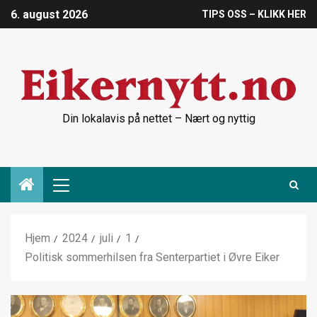
6. august 2026
TIPS OSS – KLIKK HER
Din lokalavis på nettet – Nært og nyttig
Hjem
2024
juli
1
Politisk sommerhilsen fra Senterpartiet i Øvre Eiker