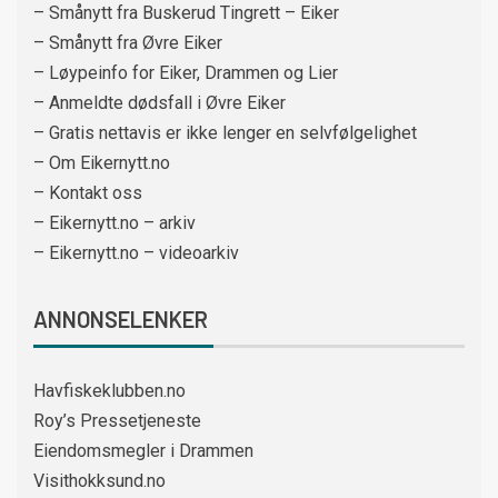
– Smånytt fra Buskerud Tingrett – Eiker
– Smånytt fra Øvre Eiker
– Løypeinfo for Eiker, Drammen og Lier
– Anmeldte dødsfall i Øvre Eiker
– Gratis nettavis er ikke lenger en selvfølgelighet
– Om Eikernytt.no
– Kontakt oss
– Eikernytt.no – arkiv
– Eikernytt.no – videoarkiv
ANNONSELENKER
Havfiskeklubben.no
Roy’s Pressetjeneste
Eiendomsmegler i Drammen
Visithokksund.no