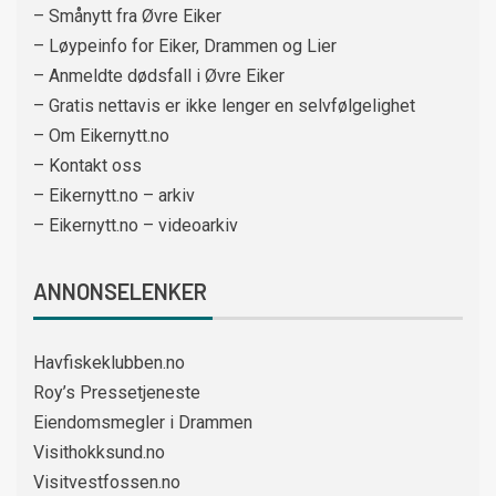
– Smånytt fra Øvre Eiker
– Løypeinfo for Eiker, Drammen og Lier
– Anmeldte dødsfall i Øvre Eiker
– Gratis nettavis er ikke lenger en selvfølgelighet
– Om Eikernytt.no
– Kontakt oss
– Eikernytt.no – arkiv
– Eikernytt.no – videoarkiv
ANNONSELENKER
Havfiskeklubben.no
Roy’s Pressetjeneste
Eiendomsmegler i Drammen
Visithokksund.no
Visitvestfossen.no