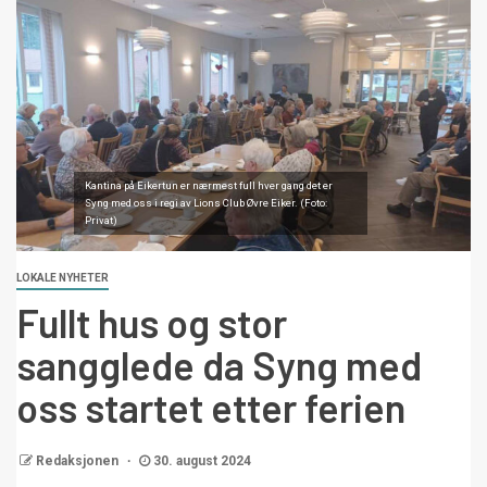
Kantina på Eikertun er nærmest full hver gang det er
Syng med oss i regi av Lions Club Øvre Eiker. (Foto:
Privat)
LOKALE NYHETER
Fullt hus og stor
sangglede da Syng med
oss startet etter ferien
Redaksjonen
30. august 2024