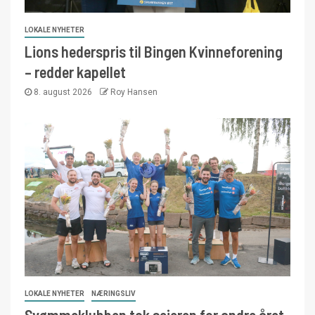
LOKALE NYHETER
Lions hederspris til Bingen Kvinneforening
– redder kapellet
8. august 2026
Roy Hansen
LOKALE NYHETER
NÆRINGSLIV
Svømmeklubben tok seieren for andre året