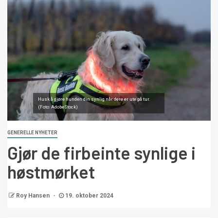
Husk å gjøre hunden din synlig når dere er ute på tur.
(Foto: AdobeStock)
GENERELLE NYHETER
Gjør de firbeinte synlige i
høstmørket
Roy Hansen
19. oktober 2024