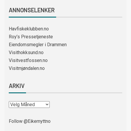
ANNONSELENKER
Havfiskeklubben.no
Roy’s Pressetjeneste
Eiendomsmegler i Drammen
Visithokksund.no
Visitvestfossen.no
Visitmjøndalen.no
ARKIV
Follow @Eikernyttno