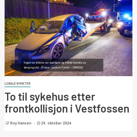
Ingen av bilene var kjørbare og måtte hentes av
bergingsbil. (Fotos: Joakim Fjeldli / DRM24)
LOKALE NYHETER
To til sykehus etter
frontkollisjon i Vestfossen
Roy Hansen
29. oktober 2024