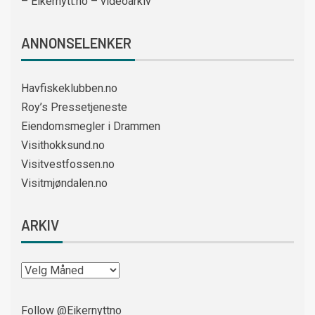
– Eikernytt.no – videoarkiv
ANNONSELENKER
Havfiskeklubben.no
Roy’s Pressetjeneste
Eiendomsmegler i Drammen
Visithokksund.no
Visitvestfossen.no
Visitmjøndalen.no
ARKIV
Follow @Eikernyttno