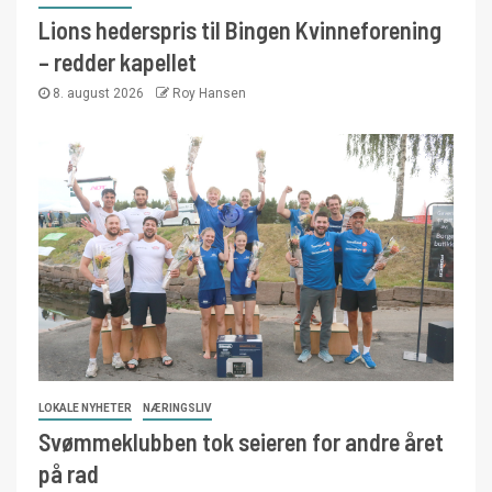
Lions hederspris til Bingen Kvinneforening
– redder kapellet
8. august 2026
Roy Hansen
LOKALE NYHETER
NÆRINGSLIV
Svømmeklubben tok seieren for andre året
på rad