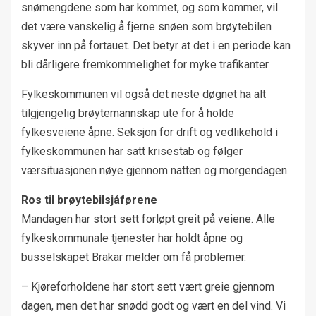
snømengdene som har kommet, og som kommer, vil
det være vanskelig å fjerne snøen som brøytebilen
skyver inn på fortauet. Det betyr at det i en periode kan
bli dårligere fremkommelighet for myke trafikanter.
Fylkeskommunen vil også det neste døgnet ha alt
tilgjengelig brøytemannskap ute for å holde
fylkesveiene åpne. Seksjon for drift og vedlikehold i
fylkeskommunen har satt krisestab og følger
værsituasjonen nøye gjennom natten og morgendagen.
Ros til brøytebilsjåførene
Mandagen har stort sett forløpt greit på veiene. Alle
fylkeskommunale tjenester har holdt åpne og
busselskapet Brakar melder om få problemer.
– Kjøreforholdene har stort sett vært greie gjennom
dagen, men det har snødd godt og vært en del vind. Vi