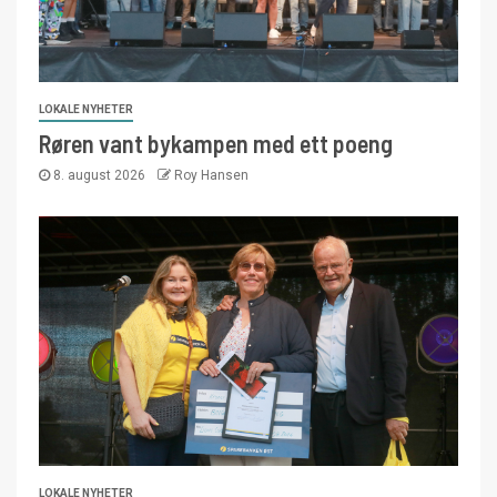
LOKALE NYHETER
Røren vant bykampen med ett poeng
8. august 2026
Roy Hansen
LOKALE NYHETER