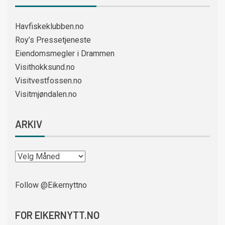
Havfiskeklubben.no
Roy’s Pressetjeneste
Eiendomsmegler i Drammen
Visithokksund.no
Visitvestfossen.no
Visitmjøndalen.no
ARKIV
Follow @Eikernyttno
FOR EIKERNYTT.NO