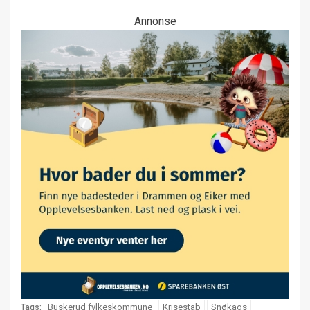
Annonse
Buskerud fylkeskommune
Krisestab
Snøkaos
Tags: