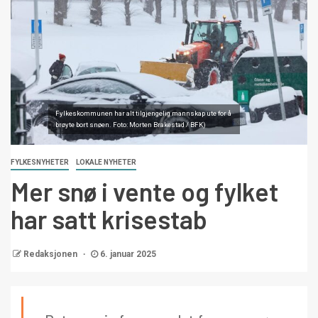
Fylkeskommunen har alt tilgjengelig mannskap ute for å
brøyte bort snøen. Foto: Morten Brakestad / BFK)
FYLKESNYHETER
LOKALE NYHETER
Mer snø i vente og fylket
har satt krisestab
Redaksjonen
6. januar 2025