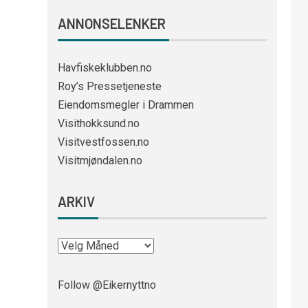
ANNONSELENKER
Havfiskeklubben.no
Roy’s Pressetjeneste
Eiendomsmegler i Drammen
Visithokksund.no
Visitvestfossen.no
Visitmjøndalen.no
ARKIV
Follow @Eikernyttno