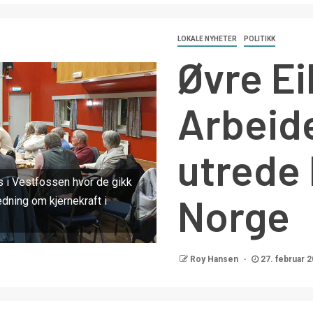
LOKALE NYHETER
POLITIKK
Øvre Ei
Arbeide
utrede 
s i Vestfossen hvor de gikk
Norge
edning om kjernekraft i
Roy Hansen
27. februar 