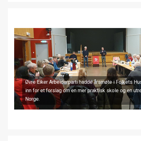
Øvre Eiker Arbeiderparti hadde årsmøte i Folkets Hu
inn for et forslag om en mer praktisk skole og en utr
Norge.