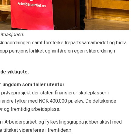
situasjonen.
lønnsordningen samt forsterke trepartssamarbeidet og bidra
 opp pensjonsforliket og innføre en egen sliterordning i
 de viktigste:
for ungdom som faller utenfor
g prøveprosjekt der staten finansierer skoleplasser i
i andre fylker med NOK 400.000 pr. elev. De deltakende
yr og fremtidig arbeidsplass.
n i Arbeiderpartiet, og fylkestingsgruppa jobber aktivt med
 tiltaket videreføres i fremtiden.»