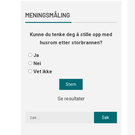
MENINGSMÅLING
Kunne du tenke deg å stille opp med
husrom etter storbrannen?
Ja
Nei
Vet ikke
Se resultater