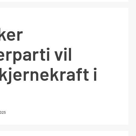
ker
rparti vil
kjernekraft i
2025