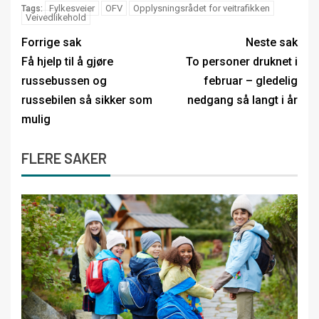
Fylkesveier
OFV
Opplysningsrådet for veitrafikken
Tags:
Veivedlikehold
Forrige sak
Neste sak
Få hjelp til å gjøre
To personer druknet i
russebussen og
februar – gledelig
russebilen så sikker som
nedgang så langt i år
mulig
FLERE SAKER