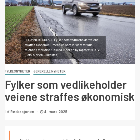
BELØNNER FORFALL: Fylker som vedlikeholder veiene
straffes økonomisk, mens de som lar dem forfalle,
belønnes med økte tilskudd, viser en ny rapport fra OFV.
(Foto: Morten Brakestad)
FYLKESNYHETER
GENERELLE NYHETER
Fylker som vedlikeholder
veiene straffes økonomisk
Redaksjonen
4. mars 2025