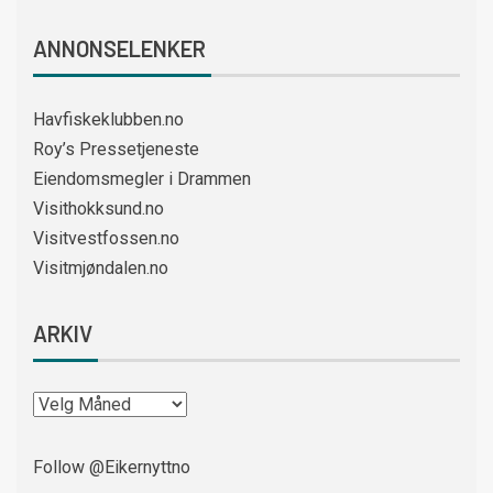
ANNONSELENKER
Havfiskeklubben.no
Roy’s Pressetjeneste
Eiendomsmegler i Drammen
Visithokksund.no
Visitvestfossen.no
Visitmjøndalen.no
ARKIV
Follow @Eikernyttno