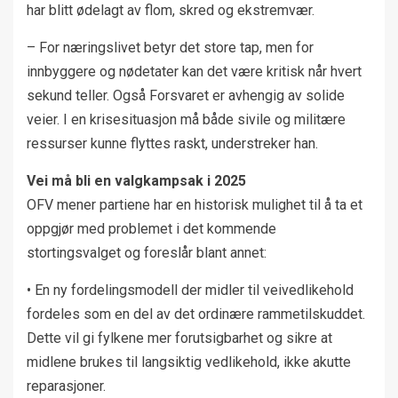
har blitt ødelagt av flom, skred og ekstremvær.
– For næringslivet betyr det store tap, men for
innbyggere og nødetater kan det være kritisk når hvert
sekund teller. Også Forsvaret er avhengig av solide
veier. I en krisesituasjon må både sivile og militære
ressurser kunne flyttes raskt, understreker han.
Vei må bli en valgkampsak i 2025
OFV mener partiene har en historisk mulighet til å ta et
oppgjør med problemet i det kommende
stortingsvalget og foreslår blant annet:
• En ny fordelingsmodell der midler til veivedlikehold
fordeles som en del av det ordinære rammetilskuddet.
Dette vil gi fylkene mer forutsigbarhet og sikre at
midlene brukes til langsiktig vedlikehold, ikke akutte
reparasjoner.