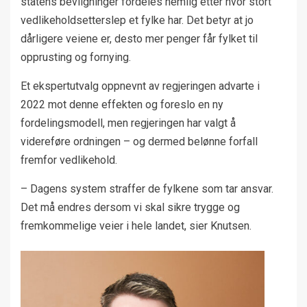
statens bevilgninger fordeles nemlig etter hvor stort
vedlikeholdsetterslep et fylke har. Det betyr at jo
dårligere veiene er, desto mer penger får fylket til
opprusting og fornying.
Et ekspertutvalg oppnevnt av regjeringen advarte i
2022 mot denne effekten og foreslo en ny
fordelingsmodell, men regjeringen har valgt å
videreføre ordningen – og dermed belønne forfall
fremfor vedlikehold.
– Dagens system straffer de fylkene som tar ansvar.
Det må endres dersom vi skal sikre trygge og
fremkommelige veier i hele landet, sier Knutsen.