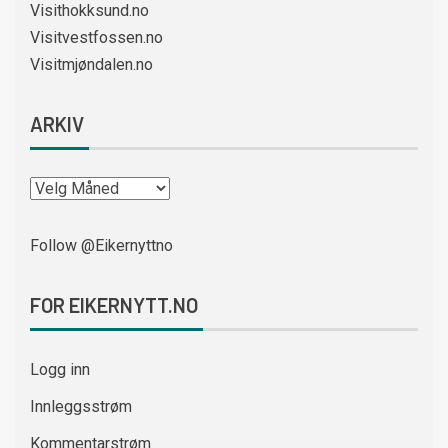
Visithokksund.no
Visitvestfossen.no
Visitmjøndalen.no
ARKIV
Follow @Eikernyttno
FOR EIKERNYTT.NO
Logg inn
Innleggsstrøm
Kommentarstrøm