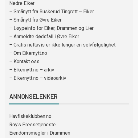
Nedre Eiker
– Smånytt fra Buskerud Tingrett – Eiker
– Smånytt fra Øvre Eiker
– Løypeinfo for Eiker, Drammen og Lier
– Anmeldte dødsfall i Øvre Eiker
– Gratis nettavis er ikke lenger en selvfølgelighet
– Om Eikernytt.no
– Kontakt oss
– Eikernytt.no – arkiv
– Eikernytt.no – videoarkiv
ANNONSELENKER
Havfiskeklubben.no
Roy’s Pressetjeneste
Eiendomsmegler i Drammen