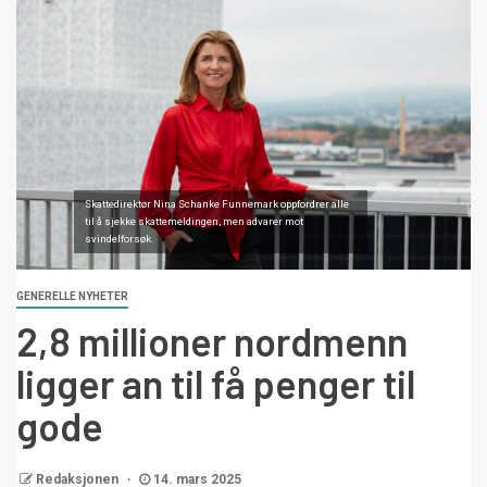
Skattedirektør Nina Schanke Funnemark oppfordrer alle
til å sjekke skattemeldingen, men advarer mot
svindelforsøk.
GENERELLE NYHETER
2,8 millioner nordmenn
ligger an til få penger til
gode
Redaksjonen
14. mars 2025