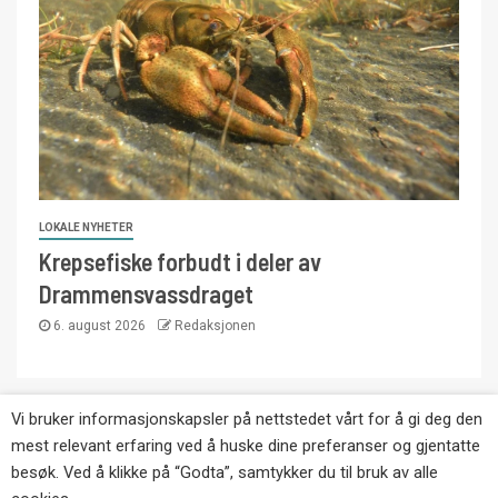
LOKALE NYHETER
Krepsefiske forbudt i deler av
Drammensvassdraget
6. august 2026
Redaksjonen
Vi bruker informasjonskapsler på nettstedet vårt for å gi deg den
Copyright © Eikernytt.no utgis av Roy’s
mest relevant erfaring ved å huske dine preferanser og gjentatte
Pressetjeneste. Kopiering av tekst, bilder og
besøk. Ved å klikke på “Godta”, samtykker du til bruk av alle
annonser er ikke tillatt uten etter avtale med utgiver.