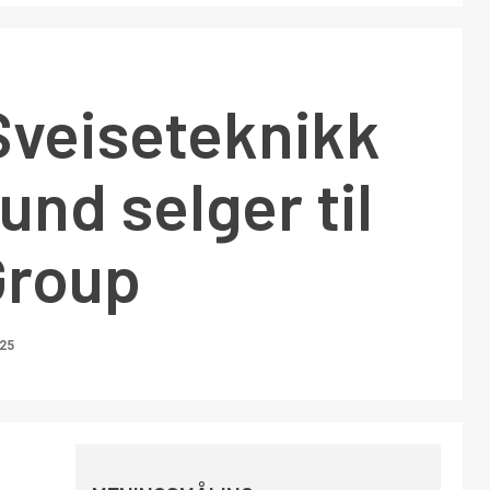
Sveiseteknikk
und selger til
Group
025