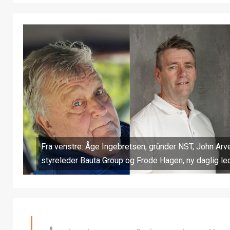
Fra venstre: Åge Ingebretsen, gründer NST, John Arv
styreleder Bauta Group og Frode Hagen, ny daglig led