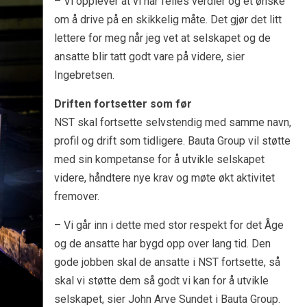
– Vi opplever at vi har felles verdier og et ønske
om å drive på en skikkelig måte. Det gjør det litt
lettere for meg når jeg vet at selskapet og de
ansatte blir tatt godt vare på videre, sier
Ingebretsen.
Driften fortsetter som før
NST skal fortsette selvstendig med samme navn,
profil og drift som tidligere. Bauta Group vil støtte
med sin kompetanse for å utvikle selskapet
videre, håndtere nye krav og møte økt aktivitet
fremover.
– Vi går inn i dette med stor respekt for det Åge
og de ansatte har bygd opp over lang tid. Den
gode jobben skal de ansatte i NST fortsette, så
skal vi støtte dem så godt vi kan for å utvikle
selskapet, sier John Arve Sundet i Bauta Group.