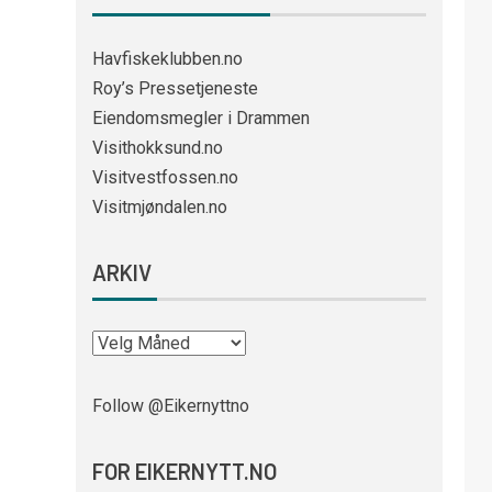
Havfiskeklubben.no
Roy’s Pressetjeneste
Eiendomsmegler i Drammen
Visithokksund.no
Visitvestfossen.no
Visitmjøndalen.no
ARKIV
Follow @Eikernyttno
FOR EIKERNYTT.NO