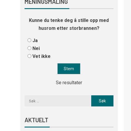
MENINGSMÅLING
Kunne du tenke deg å stille opp med
husrom etter storbrannen?
Ja
Nei
Vet ikke
Se resultater
AKTUELT