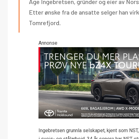
Åge Ingebretsen, gründer og eier av Nors
Etter ønske fra de ansatte selger han vir
Tomrefjord.
Annonse
Ingebretsen grunnla selskapet, kjent som NST
i sveis- og stålarbeid. 34 år senere har NST e