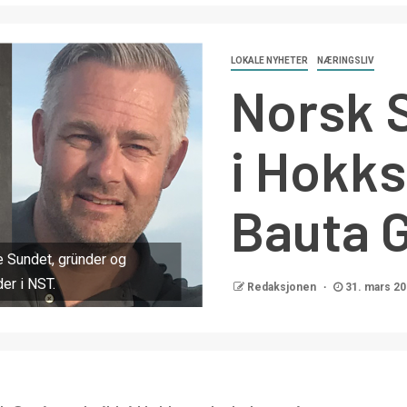
LOKALE NYHETER
NÆRINGSLIV
Norsk 
i Hokks
Bauta 
e Sundet, gründer og
er i NST.
Redaksjonen
31. mars 2