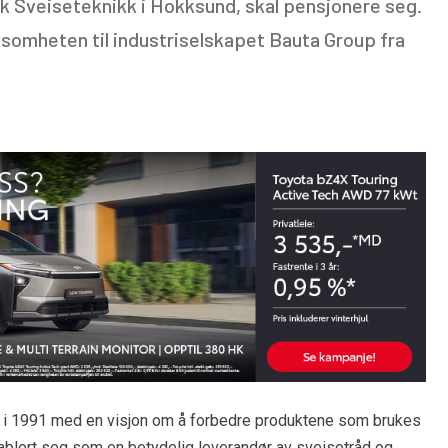
k Sveiseteknikk i Hokksund, skal pensjonere seg.
ksomheten til industriselskapet Bauta Group fra
, i 1991 med en visjon om å forbedre produktene som brukes
tablert seg som en betydelig leverandør av sveisetråd og