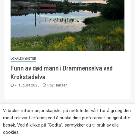
LOKALE NYHETER
Funn av død mann i Drammenselva ved
Krokstadelva
7. august 2026
Roy Hansen
Vi bruker informasjonskapsler på nettstedet vårt for å gi deg den
Copyright © Eikernytt.no utgis av Roy’s
mest relevant erfaring ved å huske dine preferanser og gjentatte
Pressetjeneste. Kopiering av tekst, bilder og
besøk. Ved å klikke på “Godta”, samtykker du til bruk av alle
annonser er ikke tillatt uten etter avtale med utgiver.
cookies.