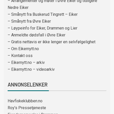
– Arrangementer og møter i Øvre Eiker og tidligere
Nedre Eiker
– Smånytt fra Buskerud Tingrett – Eiker
– Smånytt fra Øvre Eiker
– Løypeinfo for Eiker, Drammen og Lier
– Anmeldte dødsfall i Øvre Eiker
– Gratis nettavis er ikke lenger en selvfølgelighet
– Om Eikernytt.no
– Kontakt oss
– Eikernytt.no – arkiv
– Eikernytt.no – videoarkiv
ANNONSELENKER
Havfiskeklubben.no
Roy’s Pressetjeneste