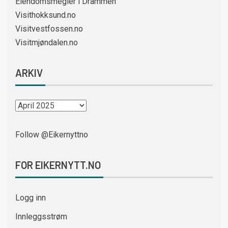
Eiendomsmegler i Drammen
Visithokksund.no
Visitvestfossen.no
Visitmjøndalen.no
ARKIV
Follow @Eikernyttno
FOR EIKERNYTT.NO
Logg inn
Innleggsstrøm