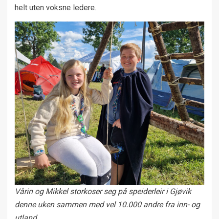
helt uten voksne ledere.
Vårin og Mikkel storkoser seg på speiderleir i Gjøvik
denne uken sammen med vel 10.000 andre fra inn- og
utland.