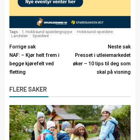
1. Hokksund speidergruppe
Hokksund-speidere
Tags:
Landsleir
Speidere
Forrige sak
Neste sak
NAF: – Kjør helt frem i
Presset i utleiemarkedet
begge kjørefelt ved
øker – 10 tips til deg som
fletting
skal på visning
FLERE SAKER