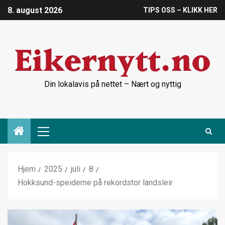
8. august 2026
TIPS OSS – KLIKK HER
Din lokalavis på nettet – Nært og nyttig
Hjem
2025
juli
8
Hokksund-speiderne på rekordstor landsleir