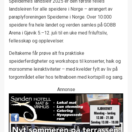
Speidernes landsleir 2025 er den første felles
landsleiren for alle speidere i Norge – arrangert av
paraplyforeningen Speiderne i Norge. Over 10.000
speidere fra hele landet og verden samles på GOBB
Arena i Gjøvik 5.–12. juli til en uke med friluftsliv,
fellesskap og opplevelser.
Deltakerne får prøve alt fra praktiske
speiderferdigheter og workshops til konserter, haik og
morsomme leiraktiviteter – med kvelder fylt av liv på
torgområdet eller hos teltnaboen med kortspill og sang.
Annonse