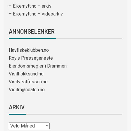
– Eikernytt.no – arkiv
– Eikernytt.no – videoarkiv
ANNONSELENKER
Havfiskeklubben.no
Roy’s Pressetjeneste
Eiendomsmegler i Drammen
Visithokksund.no
Visitvestfossen.no
Visitmjøndalen.no
ARKIV