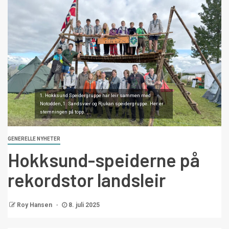
1. Hokksund Speidergruppe har leir sammen med
Notodden, 1. Sandsvær og Rjukan speidergruppe. Her er
stemningen på topp.
GENERELLE NYHETER
Hokksund-speiderne på
rekordstor landsleir
Roy Hansen
8. juli 2025