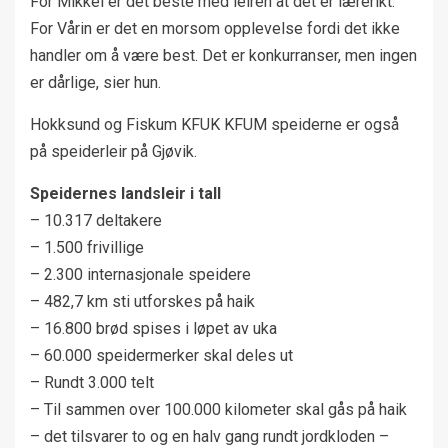
For Mikkel er det beste med leiren at det er lærerikt.
For Vårin er det en morsom opplevelse fordi det ikke
handler om å være best. Det er konkurranser, men ingen
er dårlige, sier hun.
Hokksund og Fiskum KFUK KFUM speiderne er også
på speiderleir på Gjøvik.
Speidernes landsleir i tall
– 10.317 deltakere
– 1.500 frivillige
– 2.300 internasjonale speidere
– 482,7 km sti utforskes på haik
– 16.800 brød spises i løpet av uka
– 60.000 speidermerker skal deles ut
– Rundt 3.000 telt
– Til sammen over 100.000 kilometer skal gås på haik
– det tilsvarer to og en halv gang rundt jordkloden –