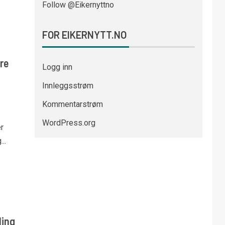
Follow @Eikernyttno
FOR EIKERNYTT.NO
re
Logg inn
Innleggsstrøm
Kommentarstrøm
WordPress.org
r
..
ling