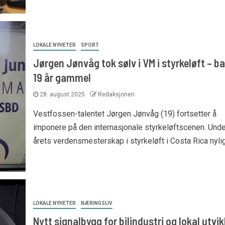
LOKALE NYHETER
SPORT
Jørgen Jønvåg tok sølv i VM i styrkeløft – ba
19 år gammel
28. august 2025
Redaksjonen
Vestfossen-talentet Jørgen Jønvåg (19) fortsetter å
imponere på den internasjonale styrkeløftscenen. Unde
årets verdensmesterskap i styrkeløft i Costa Rica nylig.
LOKALE NYHETER
NÆRINGSLIV
Nytt signalbygg for bilindustri og lokal utvik