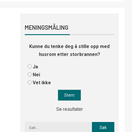
MENINGSMÅLING
Kunne du tenke deg å stille opp med
husrom etter storbrannen?
Ja
Nei
Vet ikke
Se resultater