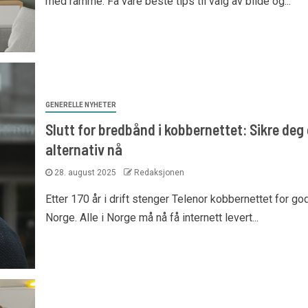
med ramme. Få våre beste tips til valg av bilde og...
GENERELLE NYHETER
Slutt for bredbånd i kobbernettet: Sikre deg 
alternativ nå
28. august 2025
Redaksjonen
Etter 170 år i drift stenger Telenor kobbernettet for god
Norge. Alle i Norge må nå få internett levert...