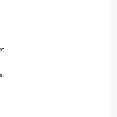
et
t i