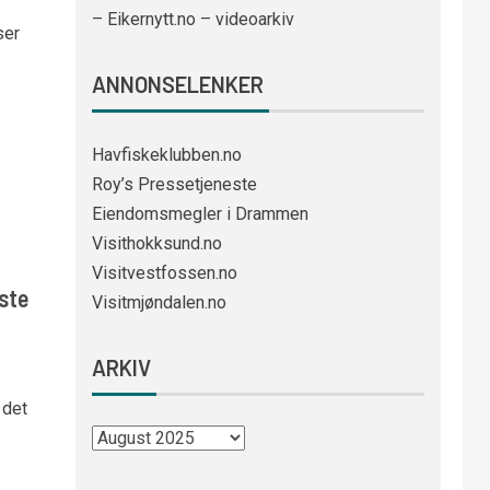
– Eikernytt.no – videoarkiv
ser
ANNONSELENKER
Havfiskeklubben.no
Roy’s Pressetjeneste
Eiendomsmegler i Drammen
Visithokksund.no
Visitvestfossen.no
rste
Visitmjøndalen.no
ARKIV
 det