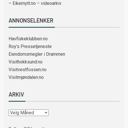
– Eikernytt.no – videoarkiv
ANNONSELENKER
Havfiskeklubben.no
Roy’s Pressetjeneste
Eiendomsmegler i Drammen
Visithokksund.no
Visitvestfossen.no
Visitmjøndalen.no
ARKIV