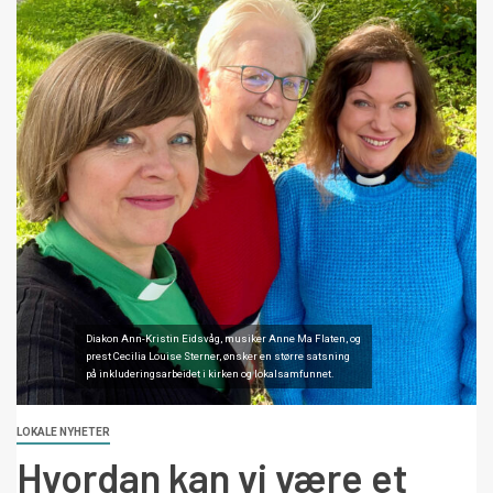
Diakon Ann-Kristin Eidsvåg, musiker Anne Ma Flaten, og
prest Cecilia Louise Sterner, ønsker en større satsning
på inkluderingsarbeidet i kirken og lokalsamfunnet.
LOKALE NYHETER
Hvordan kan vi være et