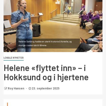
Helene Sandvig hadde en sterk historie å fortelle, og
mange i salen tok til tårene.
LOKALE NYHETER
Helene «flyttet inn» – i
Hokksund og i hjertene
Roy Hansen
23. september 2025