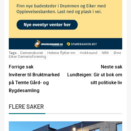
Demenskoret
Helene flytter inn
Hokksund
NRK
Øvre
Tags:
Eiker Demensforening
Forrige sak
Neste sak
Inviterer til Bruktmarked
Lundteigen: Gir ut bok om
på Temte Gård- og
sitt politiske liv
Bygdesamling
FLERE SAKER