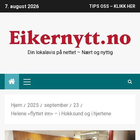
7. august 2026
TIPS OSS – KLIKK HER
Din lokalavis på nettet – Nært og nyttig
Hjem
2025
september
23
Helene «flyttet inn» – i Hokksund og i hjertene