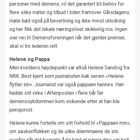
personer med demens, vil det garantert bli behov for
flere slike møter og tilbud i tiden framover. Gårsdagens
møte bød også på bevertning og ikke minst utlodning
og her fikk det lokale næringslivet skikkelig ros. Ingen
sier nei til Demensforeningen når det gjelder premier,
skal vi tro lederen rett.
Helene og Pappa
Men kveldens høydepunkt var altså Helene Sandvig fra
NRK. Best kjent som journalisten bak serien «Helene
flytter inn». Journalist var også pappaen hennes. Han
hadde sitt virke i Aftenposten i flere tiår før
demenssykdommen kom snikende etter at han ble
pensjonist.
Helene kunne fortelle om sitt forhold til «Pappaen min»,
om søskenflokken og de ulike dilemmaene de sto
overfor når det begynte å bli klart at pappa ikke var helt