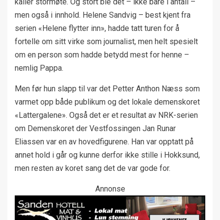
kaller stormøte. Og stort ble det – ikke bare i antall –
men også i innhold. Helene Sandvig – best kjent fra
serien «Helene flytter inn», hadde tatt turen for å
fortelle om sitt virke som journalist, men helt spesielt
om en person som hadde betydd mest for henne –
nemlig Pappa.
Men før hun slapp til var det Petter Anthon Næss som
varmet opp både publikum og det lokale demenskoret
«Lattergalene». Også det er et resultat av NRK-serien
om Demenskoret der Vestfossingen Jan Runar
Eliassen var en av hovedfigurene. Han var opptatt på
annet hold i går og kunne derfor ikke stille i Hokksund,
men resten av koret sang det de var gode for.
Annonse