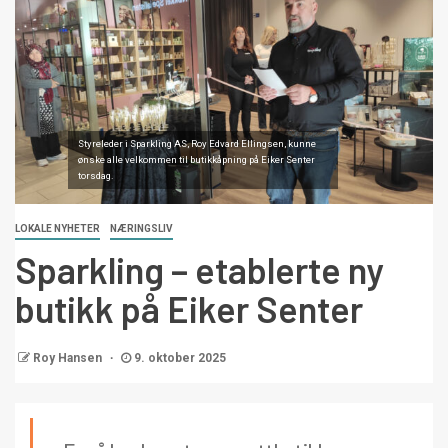
Styreleder i Sparkling AS, Roy Edvard Ellingsen, kunne
ønske alle velkommen til butikkåpning på Eiker Senter
torsdag.
LOKALE NYHETER
NÆRINGSLIV
Sparkling – etablerte ny
butikk på Eiker Senter
Roy Hansen
9. oktober 2025