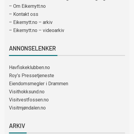
– Om Eikernytt.no
– Kontakt oss
– Eikernytt.no – arkiv
– Eikernytt.no – videoarkiv
ANNONSELENKER
Havfiskeklubben.no
Roy’s Pressetjeneste
Eiendomsmegler i Drammen
Visithokksund.no
Visitvestfossen.no
Visitmjøndalen.no
ARKIV