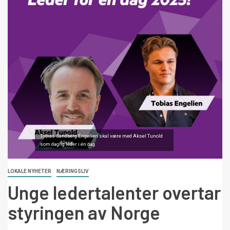
Tobias Sandberg Engelien skal være med Aksel Tunold
som daglig leder i én dag.
LOKALE NYHETER
NÆRINGSLIV
Unge ledertalenter overtar
styringen av Norge