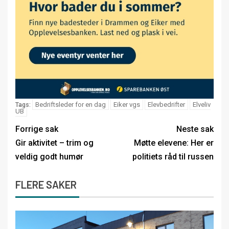
Bedriftsleder for en dag
Eiker vgs
Elevbedrifter
Elveliv
Tags:
UB
Forrige sak
Neste sak
Gir aktivitet – trim og
Møtte elevene: Her er
veldig godt humør
politiets råd til russen
FLERE SAKER