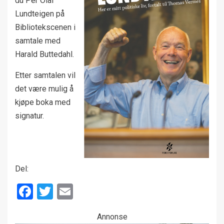
du Per Olaf
Lundteigen på
Bibliotekscenen i
samtale med
Harald Buttedahl.
Etter samtalen vil
det være mulig å
kjøpe boka med
signatur.
Del:
Facebook
Twitter
Email
Annonse