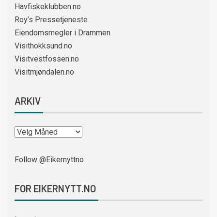
Havfiskeklubben.no
Roy’s Pressetjeneste
Eiendomsmegler i Drammen
Visithokksund.no
Visitvestfossen.no
Visitmjøndalen.no
ARKIV
Follow @Eikernyttno
FOR EIKERNYTT.NO