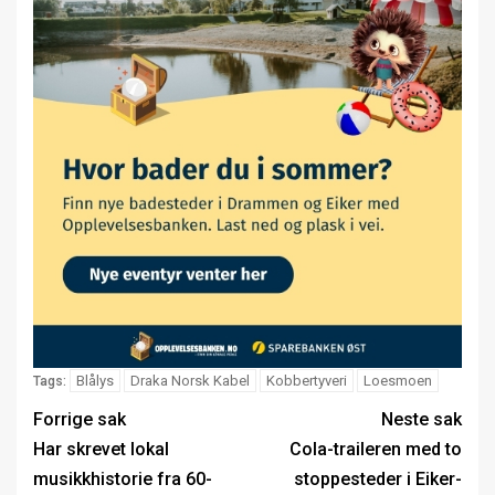
Blålys
Draka Norsk Kabel
Kobbertyveri
Loesmoen
Tags:
Forrige sak
Neste sak
Har skrevet lokal
Cola-traileren med to
musikkhistorie fra 60-
stoppesteder i Eiker-