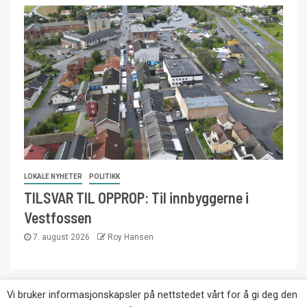
LOKALE NYHETER
POLITIKK
TILSVAR TIL OPPROP: Til innbyggerne i
Vestfossen
7. august 2026
Roy Hansen
Vi bruker informasjonskapsler på nettstedet vårt for å gi deg den
Copyright © Eikernytt.no utgis av Roy’s