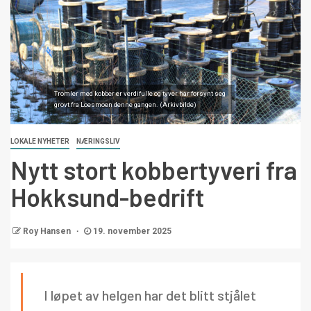
Tromler med kobber er verdifulle og tyver har forsynt seg
grovt fra Loesmoen denne gangen. (Arkivbilde)
LOKALE NYHETER
NÆRINGSLIV
Nytt stort kobbertyveri fra
Hokksund-bedrift
Roy Hansen
19. november 2025
I løpet av helgen har det blitt stjålet