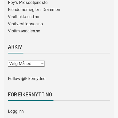
Roy’s Pressetjeneste
Eiendomsmegler i Drammen
Visithokksund.no
Visitvestfossen.no
Visitmjøndalen.no
ARKIV
Follow @Eikernyttno
FOR EIKERNYTT.NO
Logg inn