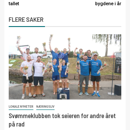
tallet
bygdene i år
FLERE SAKER
LOKALE NYHETER
NÆRINGSLIV
Svømmeklubben tok seieren for andre året
på rad