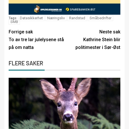
Datasikkerhet
Næringsliv
Randstad
Småbedrifter
Tags:
SMB
Forrige sak
Neste sak
To av tre lar julelysene stå
Kathrine Stein blir
på om natta
politimester i Sør-Øst
FLERE SAKER