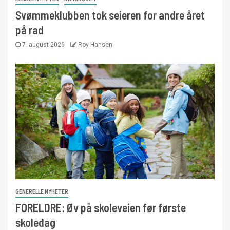
Svømmeklubben tok seieren for andre året
på rad
7. august 2026
Roy Hansen
GENERELLE NYHETER
FORELDRE: Øv på skoleveien før første
skoledag