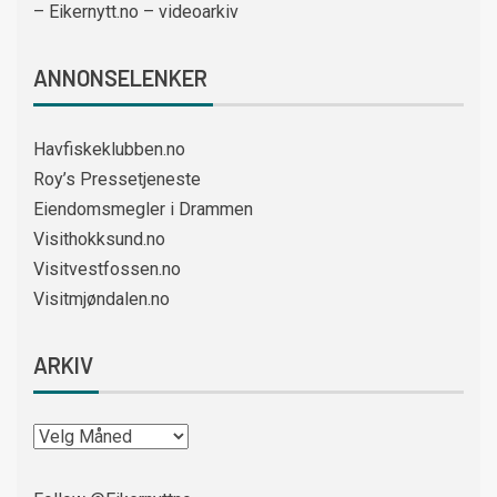
– Eikernytt.no – videoarkiv
ANNONSELENKER
Havfiskeklubben.no
Roy’s Pressetjeneste
Eiendomsmegler i Drammen
Visithokksund.no
Visitvestfossen.no
Visitmjøndalen.no
ARKIV