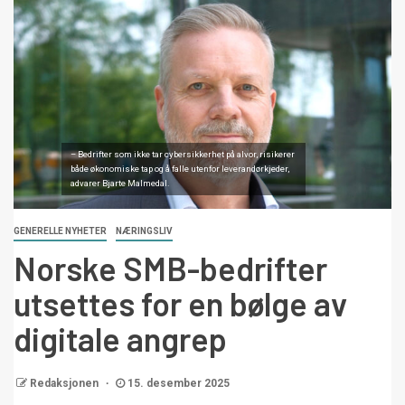
– Bedrifter som ikke tar cybersikkerhet på alvor, risikerer
både økonomiske tap og å falle utenfor leverandørkjeder,
advarer Bjarte Malmedal.
GENERELLE NYHETER
NÆRINGSLIV
Norske SMB-bedrifter
utsettes for en bølge av
digitale angrep
Redaksjonen
15. desember 2025