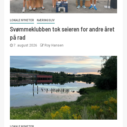
LOKALE NYHETER
NÆRINGSLIV
Svømmeklubben tok seieren for andre året
på rad
7. august 2026
Roy Hansen
LOKALE NYHETER