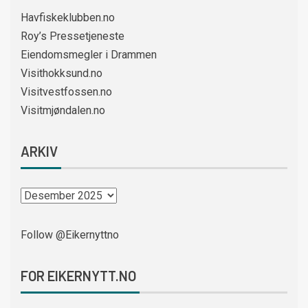
Havfiskeklubben.no
Roy’s Pressetjeneste
Eiendomsmegler i Drammen
Visithokksund.no
Visitvestfossen.no
Visitmjøndalen.no
ARKIV
Follow @Eikernyttno
FOR EIKERNYTT.NO