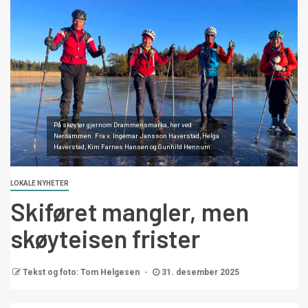
På skøyter gjernom Drammensmarka, her ved
Nerdammen. Fra v. Ingemar Jansson Haverstad, Helga
Haverstad, Kim Farnes Hansen og Gunhild Hennum.
LOKALE NYHETER
Skiføret mangler, men
skøyteisen frister
Tekst og foto: Tom Helgesen
31. desember 2025