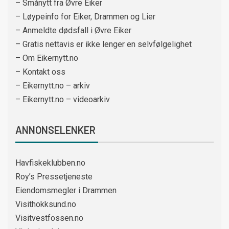
– Smånytt fra Øvre Eiker
– Løypeinfo for Eiker, Drammen og Lier
– Anmeldte dødsfall i Øvre Eiker
– Gratis nettavis er ikke lenger en selvfølgelighet
– Om Eikernytt.no
– Kontakt oss
– Eikernytt.no – arkiv
– Eikernytt.no – videoarkiv
ANNONSELENKER
Havfiskeklubben.no
Roy’s Pressetjeneste
Eiendomsmegler i Drammen
Visithokksund.no
Visitvestfossen.no