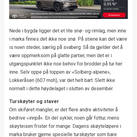
Nede i bygda ligger det et lite snø- og rimlag, men inne
i marka finnes det ikke noe snø. På stiene kan det være
is noen steder, særlig på svaberg. Så da gjelder det å
være oppmerksom på glatte partier, men det er i
utgangspunktet ikke noe behov for brodder på tur her
inne. Selv oppe på toppen av «Solberg-alpene»,
Lokkeråsen (607 moh), var det helt bart. Slett ikke
normalt i dette høydelaget i slutten av desember.
Turskøyter og staver
Om skiføret mangler, er det flere andre aktiviteter å
bedrive «innpå». En del sykler, noen går fottur, mens
skøyteisen frister for mange. Dagens skøyteløpere i
marka bruker gjerne spesielle turskøyter som bare