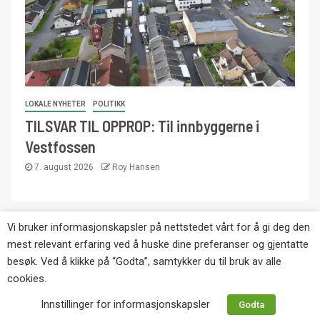
LOKALE NYHETER
POLITIKK
TILSVAR TIL OPPROP: Til innbyggerne i
Vestfossen
7. august 2026
Roy Hansen
Vi bruker informasjonskapsler på nettstedet vårt for å gi deg den
Copyright © Eikernytt.no utgis av Roy’s
mest relevant erfaring ved å huske dine preferanser og gjentatte
Pressetjeneste. Kopiering av tekst, bilder og
besøk. Ved å klikke på “Godta”, samtykker du til bruk av alle
annonser er ikke tillatt uten etter avtale med utgiver.
cookies.
Tlf. 92 63 86 82.
Innstillinger for informasjonskapsler
Godta
Websiden er laget i samarbeid med: