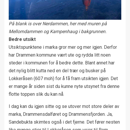
På blank is over Nerdammen, her med muren på
Mellomdammen og Kampenhaug i bakgrunnen.
Bedre utsikt
Utsiktspunktene i marka gror mer og mer igjen. Derfor
har Drammen kommune vært ute og rydda litt noen
steder i kommunen for å bedre dette. Blant annet har
det nylig blitt kutta ned en del trær og busker på
Lokkeråsen (607 moh) for å få fram utsikten igjen. Det
er mange år siden sist du kunne nyte utsynet fra denne
flotte toppen slik du kan nå.
I dag kan du igjen sitte og se utover mot store deler av
marka, Drammensdalføret og Drammensfjorden. Ja,
Sandebukta skimtes også i det fjerne. Det fører nesten
like mange stier til Lokkeråsen som veier til Rom.