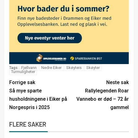
Fjellvann
Nedre Eiker
Skøyteis
Skøyter
Tags:
Turmuligheter
Forrige sak
Neste sak
Så mye sparte
Rallylegenden Roar
husholdningene i Eiker på
Vannebo er død – 72 år
Norgespris i 2025
gammel
FLERE SAKER