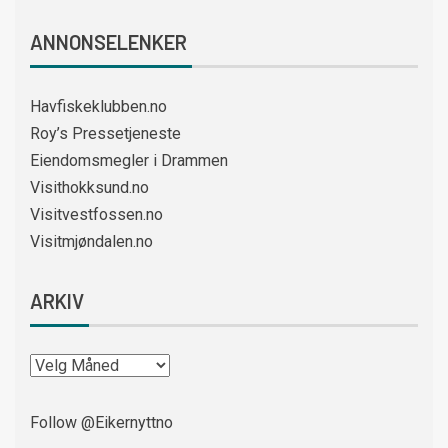
ANNONSELENKER
Havfiskeklubben.no
Roy’s Pressetjeneste
Eiendomsmegler i Drammen
Visithokksund.no
Visitvestfossen.no
Visitmjøndalen.no
ARKIV
Follow @Eikernyttno