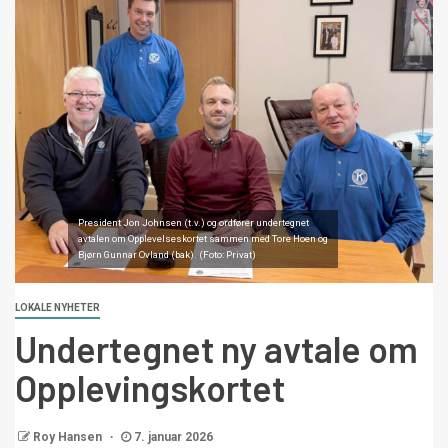
President Jon Johnsen (t.v.) og ordfører undertegnet
avtalen om Opplevelseskortet sammen med Tore Hoen og
Bjørn Gunnar Ovland (bak). (Foto: Privat)
LOKALE NYHETER
Undertegnet ny avtale om
Opplevingskortet
Roy Hansen
7. januar 2026