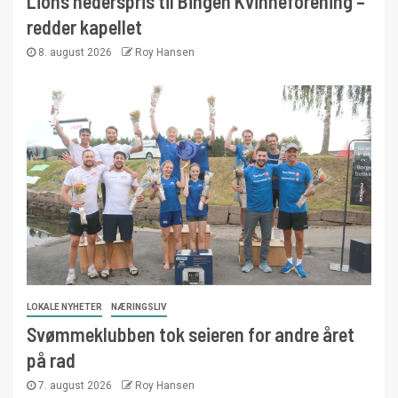
Lions hederspris til Bingen Kvinneforening –
redder kapellet
8. august 2026
Roy Hansen
LOKALE NYHETER
NÆRINGSLIV
Svømmeklubben tok seieren for andre året
på rad
7. august 2026
Roy Hansen