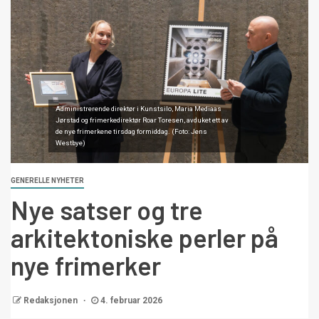
Administrerende direktør i Kunstsilo, Maria Mediaas
Jørstad og frimerkedirektør Roar Toresen, avduket ett av
de nye frimerkene tirsdag formiddag. (Foto: Jens
Westbye)
GENERELLE NYHETER
Nye satser og tre
arkitektoniske perler på
nye frimerker
Redaksjonen
4. februar 2026