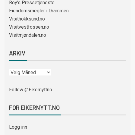
Roy’s Pressetjeneste
Eiendomsmegler i Drammen
Visithokksund.no
Visitvestfossen.no
Visitmjøndalen.no
ARKIV
Follow @Eikernyttno
FOR EIKERNYTT.NO
Logg inn