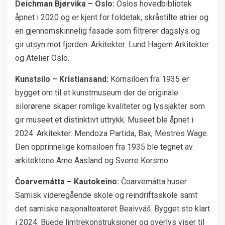
Deichman Bjørvika – Oslo:
Oslos hovedbibliotek
åpnet i 2020 og er kjent for foldetak, skråstilte atrier og
en gjennomskinnelig fasade som filtrerer dagslys og
gir utsyn mot fjorden. Arkitekter: Lund Hagem Arkitekter
og Atelier Oslo.
Kunstsilo – Kristiansand:
Kornsiloen fra 1935 er
bygget om til et kunstmuseum der de originale
silorørene skaper romlige kvaliteter og lyssjakter som
gir museet et distinktivt uttrykk. Museet ble åpnet i
2024. Arkitekter: Mendoza Partida, Bax, Mestres Wage.
Den opprinnelige kornsiloen fra 1935 ble tegnet av
arkitektene Arne Aasland og Sverre Korsmo.
Čoarvemátta – Kautokeino:
Čoarvemátta huser
Samisk videregående skole og reindriftsskole samt
det samiske nasjonalteateret Beaivváš. Bygget sto klart
i 2024. Buede limtrekonstruksjoner og overlys viser til