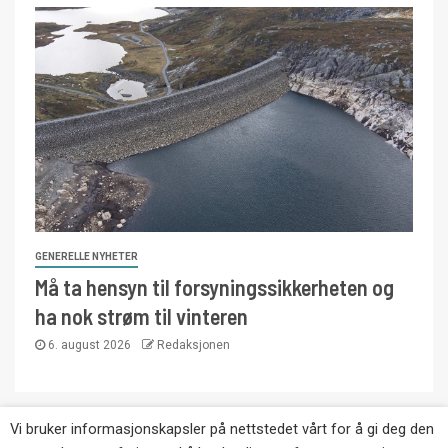
GENERELLE NYHETER
Må ta hensyn til forsyningssikkerheten og
ha nok strøm til vinteren
6. august 2026
Redaksjonen
Vi bruker informasjonskapsler på nettstedet vårt for å gi deg den
Copyright © Eikernytt.no utgis av Roy’s