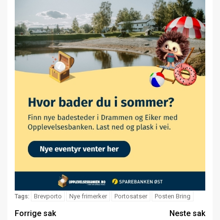
Brevporto
Nye frimerker
Portosatser
Posten Bring
Tags:
Forrige sak
Neste sak