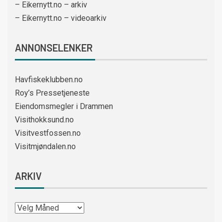
– Eikernytt.no – arkiv
– Eikernytt.no – videoarkiv
ANNONSELENKER
Havfiskeklubben.no
Roy’s Pressetjeneste
Eiendomsmegler i Drammen
Visithokksund.no
Visitvestfossen.no
Visitmjøndalen.no
ARKIV