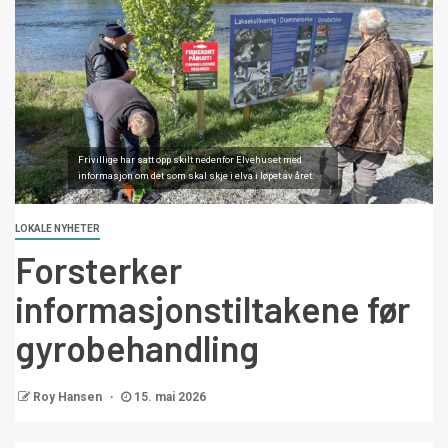
Frivillige har satt opp skilt nedenfor Elvehuset med
informasjon om det som skal skje i elva i løpet av året.
LOKALE NYHETER
Forsterker
informasjonstiltakene før
gyrobehandling
Roy Hansen
15. mai 2026