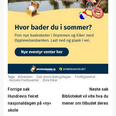
Arbeidern
Den store dialogdagen
Frivilligsentral
Tags:
Nobels Fredssenter
Øvre Eiker
Forrige sak
Neste sak
Hundrevis feiret
Biblioteket vil vite hva du
nasjonaldagen på «ny»
mener om tilbudet deres
skole