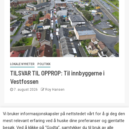
LOKALE NYHETER
POLITIKK
TILSVAR TIL OPPROP: Til innbyggerne i
Vestfossen
7. august 2026
Roy Hansen
Vi bruker informasjonskapsler på nettstedet vårt for å gi deg den
Copyright © Eikernytt.no utgis av Roy’s
mest relevant erfaring ved å huske dine preferanser og gjentatte
Pressetjeneste. Kopiering av tekst, bilder og
besøk. Ved å klikke på “Godta”, samtykker du til bruk av alle