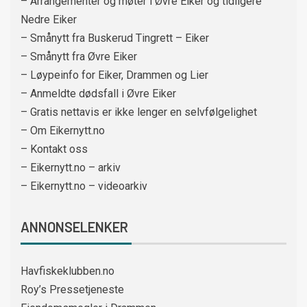
– Arrangementer og møter i Øvre Eiker og tidligere
Nedre Eiker
– Smånytt fra Buskerud Tingrett – Eiker
– Smånytt fra Øvre Eiker
– Løypeinfo for Eiker, Drammen og Lier
– Anmeldte dødsfall i Øvre Eiker
– Gratis nettavis er ikke lenger en selvfølgelighet
– Om Eikernytt.no
– Kontakt oss
– Eikernytt.no – arkiv
– Eikernytt.no – videoarkiv
ANNONSELENKER
Havfiskeklubben.no
Roy’s Pressetjeneste