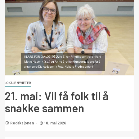
KLARE FOR DIALOG: På Øvre Eiker Frivilligsentral er Kari
Mette Høstvik (t.v.) og Anne Grethe Klunderud klare for å
arrangere Dialogdagen. (Foto: Nobels Fredssenter)
LOKALE NYHETER
21. mai: Vil få folk til å
snakke sammen
Redaksjonen
18. mai 2026