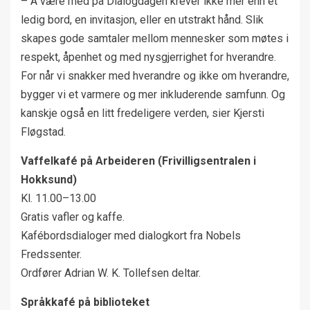
– Å være med på Dialogdagen krever ikke mer enn et
ledig bord, en invitasjon, eller en utstrakt hånd. Slik
skapes gode samtaler mellom mennesker som møtes i
respekt, åpenhet og med nysgjerrighet for hverandre.
For når vi snakker med hverandre og ikke om hverandre,
bygger vi et varmere og mer inkluderende samfunn. Og
kanskje også en litt fredeligere verden, sier Kjersti
Fløgstad.
Vaffelkafé på Arbeideren (Frivilligsentralen i
Hokksund)
Kl. 11.00–13.00
Gratis vafler og kaffe.
Kafébordsdialoger med dialogkort fra Nobels
Fredssenter.
Ordfører Adrian W. K. Tollefsen deltar.
Språkkafé på biblioteket