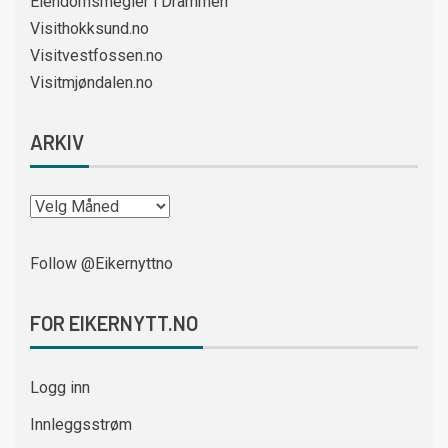
Eiendomsmegler i Drammen
Visithokksund.no
Visitvestfossen.no
Visitmjøndalen.no
ARKIV
Follow @Eikernyttno
FOR EIKERNYTT.NO
Logg inn
Innleggsstrøm