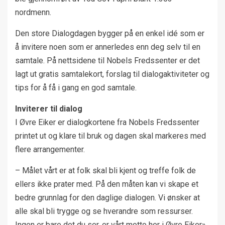
nordmenn.
Den store Dialogdagen bygger på en enkel idé som er
å invitere noen som er annerledes enn deg selv til en
samtale. På nettsidene til Nobels Fredssenter er det
lagt ut gratis samtalekort, forslag til dialogaktiviteter og
tips for å få i gang en god samtale.
Inviterer til dialog
I Øvre Eiker er dialogkortene fra Nobels Fredssenter
printet ut og klare til bruk og dagen skal markeres med
flere arrangementer.
– Målet vårt er at folk skal bli kjent og treffe folk de
ellers ikke prater med. På den måten kan vi skape et
bedre grunnlag for den daglige dialogen. Vi ønsker at
alle skal bli trygge og se hverandre som ressurser.
Ingen er bare det du ser, er vårt motto her i Øvre Eiker»,