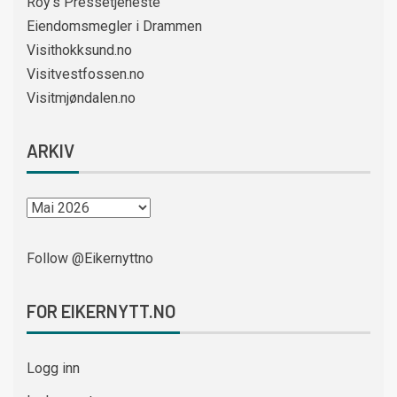
Roy’s Pressetjeneste
Eiendomsmegler i Drammen
Visithokksund.no
Visitvestfossen.no
Visitmjøndalen.no
ARKIV
Follow @Eikernyttno
FOR EIKERNYTT.NO
Logg inn