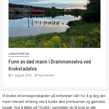
LOKALE NYHETER
Funn av død mann i Drammenselva ved
Krokstadelva
7. august 2026
Roy Hansen
Vi bruker informasjonskapsler på nettstedet vårt for å gi deg den
Copyright © Eikernytt.no utgis av Roy’s
mest relevant erfaring ved å huske dine preferanser og gjentatte
Pressetjeneste. Kopiering av tekst, bilder og
besøk. Ved å klikke på “Godta”, samtykker du til bruk av alle