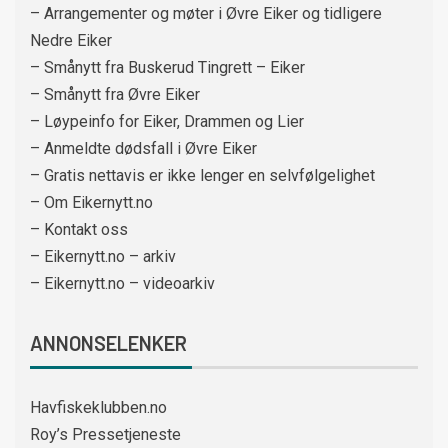
– Arrangementer og møter i Øvre Eiker og tidligere
Nedre Eiker
– Smånytt fra Buskerud Tingrett – Eiker
– Smånytt fra Øvre Eiker
– Løypeinfo for Eiker, Drammen og Lier
– Anmeldte dødsfall i Øvre Eiker
– Gratis nettavis er ikke lenger en selvfølgelighet
– Om Eikernytt.no
– Kontakt oss
– Eikernytt.no – arkiv
– Eikernytt.no – videoarkiv
ANNONSELENKER
Havfiskeklubben.no
Roy’s Pressetjeneste