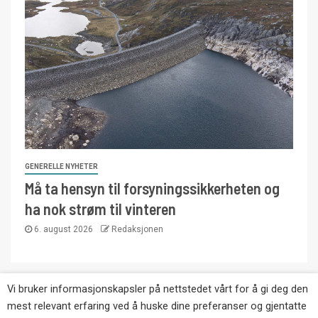
GENERELLE NYHETER
Må ta hensyn til forsyningssikkerheten og
ha nok strøm til vinteren
6. august 2026
Redaksjonen
Vi bruker informasjonskapsler på nettstedet vårt for å gi deg den
Copyright © Eikernytt.no utgis av Roy’s
mest relevant erfaring ved å huske dine preferanser og gjentatte
Pressetjeneste. Kopiering av tekst, bilder og