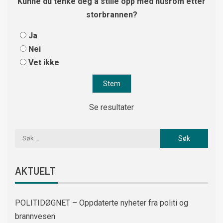
Kunne du tenke deg å stille opp med husrom etter
storbrannen?
Ja
Nei
Vet ikke
Se resultater
AKTUELT
POLITIDØGNET – Oppdaterte nyheter fra politi og
brannvesen