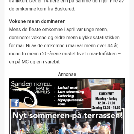
trafikken. Det er 14 flere enn på samme tid i fjor. Fire av
de omkomne kom fra Buskerud.
Voksne menn dominerer
Mens de fleste omkomne i april var unge menn,
dominerer voksne og eldre menn ulykkesstatistikken
for mai. Ni av de omkomne i mai var menn over 44 år,
mens to menn i 20-årene mistet livet i mai-trafikken –
en på MC og en i varebil.
Annonse