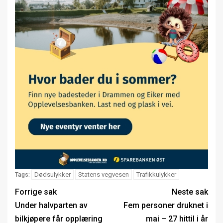
Dødsulykker
Statens vegvesen
Trafikkulykker
Tags:
Forrige sak
Neste sak
Under halvparten av
Fem personer druknet i
bilkjøpere får opplæring
mai – 27 hittil i år