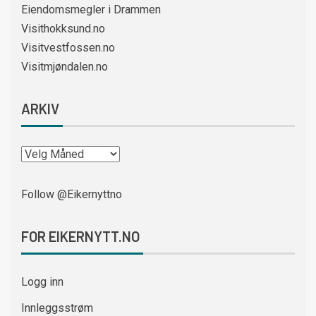
Eiendomsmegler i Drammen
Visithokksund.no
Visitvestfossen.no
Visitmjøndalen.no
ARKIV
Follow @Eikernyttno
FOR EIKERNYTT.NO
Logg inn
Innleggsstrøm