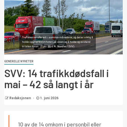
Trafikken er ofte tett i sommermånedene, og det er viktig å
holde oppmerksomheten på veien og å holde og avstand
til bilen foran. (Foto: Bård A. Nordbø / SVV)
GENERELLE NYHETER
SVV: 14 trafikkdødsfall i
mai – 42 så langt i år
Redaksjonen
1. juni 2026
10 av de 14 omkom i personbil eller