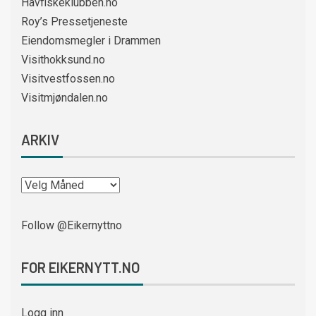
Havfiskeklubben.no
Roy’s Pressetjeneste
Eiendomsmegler i Drammen
Visithokksund.no
Visitvestfossen.no
Visitmjøndalen.no
ARKIV
Follow @Eikernyttno
FOR EIKERNYTT.NO
Logg inn