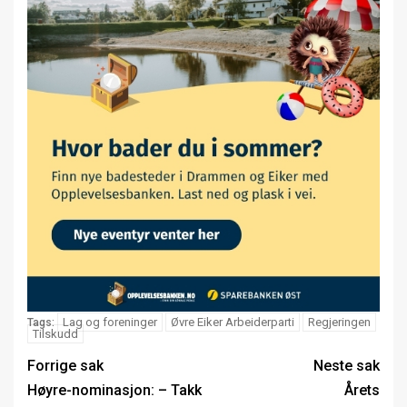
Lag og foreninger
Øvre Eiker Arbeiderparti
Regjeringen
Tags:
Tilskudd
Forrige sak
Neste sak
Høyre-nominasjon: – Takk
Årets