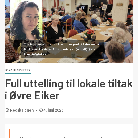
Onsdagsdansen i regi av Frivilligkorpset på Eikertun har
fått tilskudd og det er Anita Hardangen (innfelt) i Øvre
Eiker AP glad for.
LOKALE NYHETER
Full uttelling til lokale tiltak
i Øvre Eiker
Redaksjonen
4. juni 2026