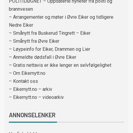
POLITIDØGNET – Oppdaterte nyheter fra politi og
brannvesen
– Arrangementer og møter i Øvre Eiker og tidligere
Nedre Eiker
– Smånytt fra Buskerud Tingrett – Eiker
– Smånytt fra Øvre Eiker
– Løypeinfo for Eiker, Drammen og Lier
– Anmeldte dødsfall i Øvre Eiker
– Gratis nettavis er ikke lenger en selvfølgelighet
– Om Eikernytt.no
– Kontakt oss
– Eikernytt.no – arkiv
– Eikernytt.no – videoarkiv
ANNONSELENKER