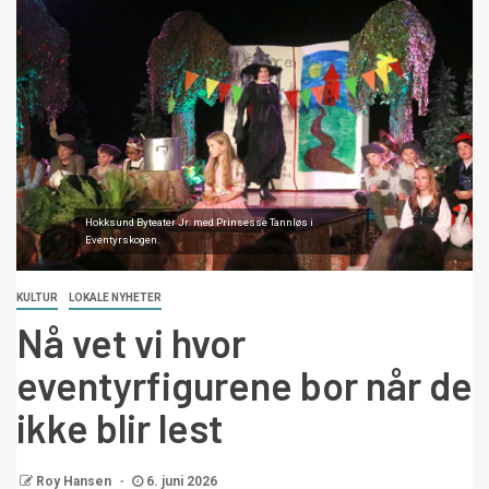
Hokksund Byteater Jr. med Prinsesse Tannløs i
Eventyrskogen.
KULTUR
LOKALE NYHETER
Nå vet vi hvor
eventyrfigurene bor når de
ikke blir lest
Roy Hansen
6. juni 2026