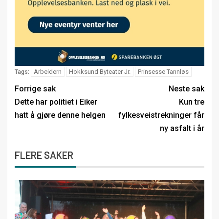
Arbeidern
Hokksund Byteater Jr.
Prinsesse Tannløs
Tags:
Forrige sak
Neste sak
Dette har politiet i Eiker
Kun tre
hatt å gjøre denne helgen
fylkesveistrekninger får
ny asfalt i år
FLERE SAKER