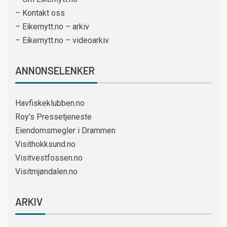
– Kontakt oss
– Eikernytt.no – arkiv
– Eikernytt.no – videoarkiv
ANNONSELENKER
Havfiskeklubben.no
Roy’s Pressetjeneste
Eiendomsmegler i Drammen
Visithokksund.no
Visitvestfossen.no
Visitmjøndalen.no
ARKIV