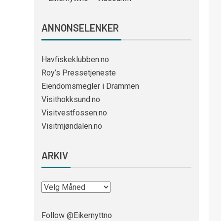
ANNONSELENKER
Havfiskeklubben.no
Roy’s Pressetjeneste
Eiendomsmegler i Drammen
Visithokksund.no
Visitvestfossen.no
Visitmjøndalen.no
ARKIV
Follow @Eikernyttno