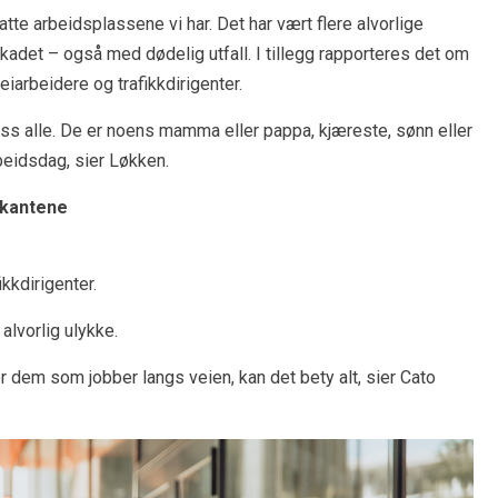
tte arbeidsplassene vi har. Det har vært flere alvorlige
skadet – også med dødelig utfall. I tillegg rapporteres det om
eiarbeidere og trafikkdirigenter.
oss alle. De er noens mamma eller pappa, kjæreste, sønn eller
beidsdag, sier Løkken.
ikantene
ikkdirigenter.
alvorlig ulykke.
 dem som jobber langs veien, kan det bety alt, sier Cato