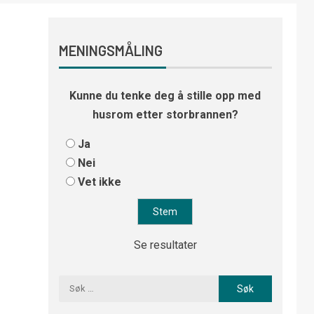
MENINGSMÅLING
Kunne du tenke deg å stille opp med
husrom etter storbrannen?
Ja
Nei
Vet ikke
Se resultater