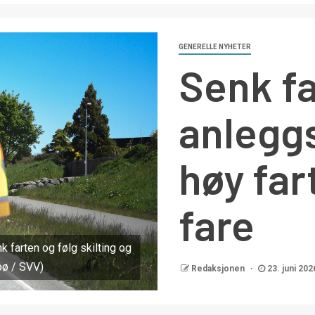
GENERELLE NYHETER
Senk fa
anlegg
høy fart
fare
k farten og følg skilting og
dbø / SVV)
Redaksjonen
23. juni 202