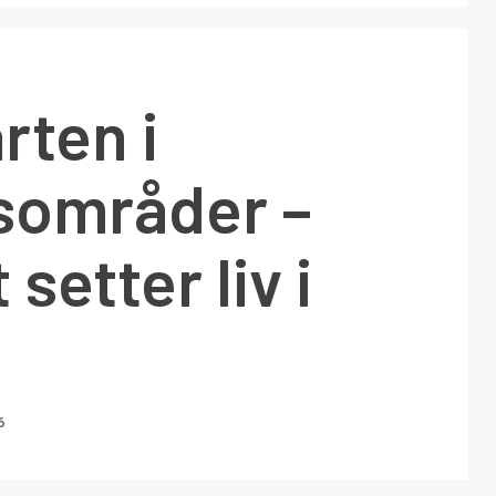
rten i
sområder –
 setter liv i
6