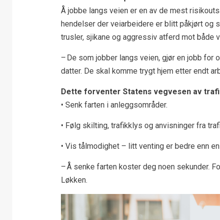
Å jobbe langs veien er en av de mest risikoutsa
hendelser der veiarbeidere er blitt påkjørt og 
trusler, sjikane og aggressiv atferd mot både v
– De som jobber langs veien, gjør en jobb for 
datter. De skal komme trygt hjem etter endt ar
Dette forventer Statens vegvesen av traf
• Senk farten i anleggsområder.
• Følg skilting, trafikklys og anvisninger fra traf
• Vis tålmodighet – litt venting er bedre enn en 
– Å senke farten koster deg noen sekunder. For
Løkken.