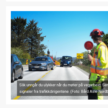
Slik unngår du ulykker når du møter på vegarbeid: Sen
signaler fra trafikkdirigentene. (Foto: Bård Asle Nor