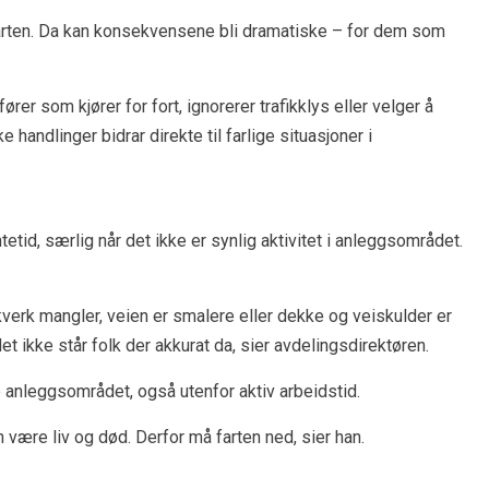
 farten. Da kan konsekvensene bli dramatiske – for dem som
er som kjører for fort, ignorerer trafikklys eller velger å
ke handlinger bidrar direkte til farlige situasjoner i
tid, særlig når det ikke er synlig aktivitet i anleggsområdet.
ekkverk mangler, veien er smalere eller dekke og veiskulder er
et ikke står folk der akkurat da, sier avdelingsdirektøren.
e anleggsområdet, også utenfor aktiv arbeidstid.
 være liv og død. Derfor må farten ned, sier han.