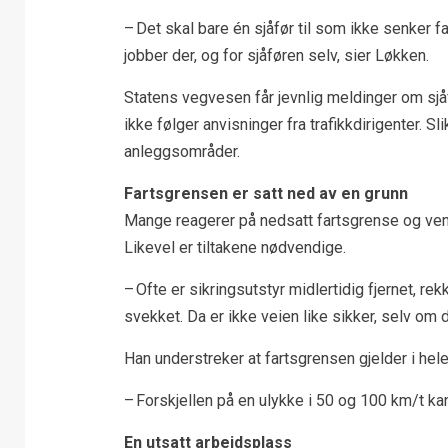
– Det skal bare én sjåfør til som ikke senker
jobber der, og for sjåføren selv, sier Løkken.
Statens vegvesen får jevnlig meldinger om sjåfør
ikke følger anvisninger fra trafikkdirigenter. Sli
anleggsområder.
Fartsgrensen er satt ned av en grunn
Mange reagerer på nedsatt fartsgrense og vente
Likevel er tiltakene nødvendige.
– Ofte er sikringsutstyr midlertidig fjernet, r
svekket. Da er ikke veien like sikker, selv om d
Han understreker at fartsgrensen gjelder i hel
– Forskjellen på en ulykke i 50 og 100 km/t kan
En utsatt arbeidsplass