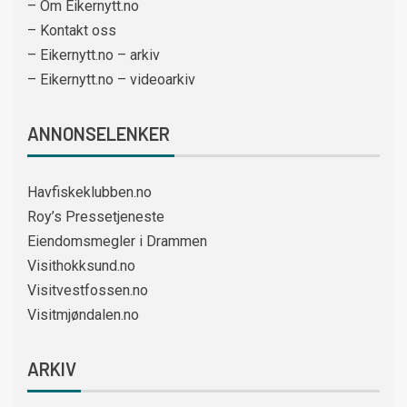
– Om Eikernytt.no
– Kontakt oss
– Eikernytt.no – arkiv
– Eikernytt.no – videoarkiv
ANNONSELENKER
Havfiskeklubben.no
Roy’s Pressetjeneste
Eiendomsmegler i Drammen
Visithokksund.no
Visitvestfossen.no
Visitmjøndalen.no
ARKIV