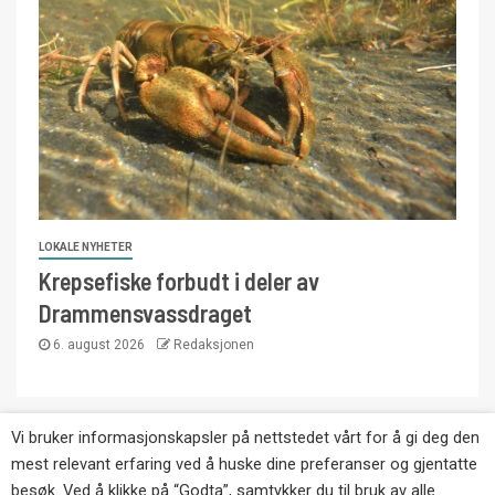
LOKALE NYHETER
Krepsefiske forbudt i deler av
Drammensvassdraget
6. august 2026
Redaksjonen
Vi bruker informasjonskapsler på nettstedet vårt for å gi deg den
Copyright © Eikernytt.no utgis av Roy’s
mest relevant erfaring ved å huske dine preferanser og gjentatte
Pressetjeneste. Kopiering av tekst, bilder og
besøk. Ved å klikke på “Godta”, samtykker du til bruk av alle