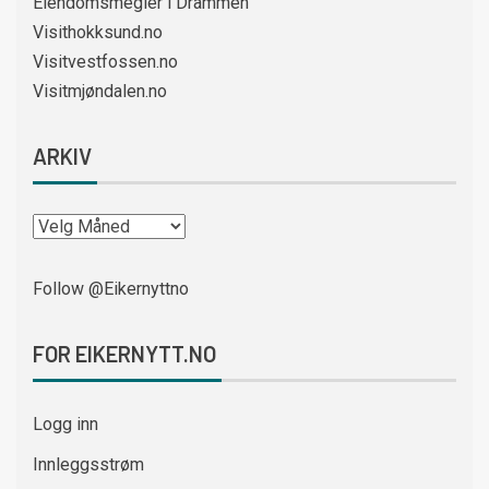
Eiendomsmegler i Drammen
Visithokksund.no
Visitvestfossen.no
Visitmjøndalen.no
ARKIV
Follow @Eikernyttno
FOR EIKERNYTT.NO
Logg inn
Innleggsstrøm