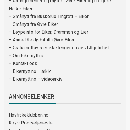
– Arrangementer og møter i Øvre Eiker og tidligere
Nedre Eiker
– Smånytt fra Buskerud Tingrett – Eiker
– Smånytt fra Øvre Eiker
– Løypeinfo for Eiker, Drammen og Lier
– Anmeldte dødsfall i Øvre Eiker
– Gratis nettavis er ikke lenger en selvfølgelighet
– Om Eikernytt.no
– Kontakt oss
– Eikernytt.no – arkiv
– Eikernytt.no – videoarkiv
ANNONSELENKER
Havfiskeklubben.no
Roy’s Pressetjeneste