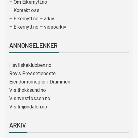
– Om Eikernytt.no
– Kontakt oss
– Eikernytt.no – arkiv
– Eikernytt.no – videoarkiv
ANNONSELENKER
Havfiskeklubben.no
Roy’s Pressetjeneste
Eiendomsmegler i Drammen
Visithokksund.no
Visitvestfossen.no
Visitmjøndalen.no
ARKIV