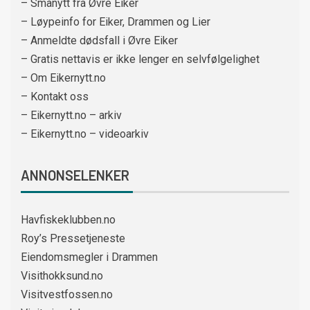
– Smånytt fra Øvre Eiker
– Løypeinfo for Eiker, Drammen og Lier
– Anmeldte dødsfall i Øvre Eiker
– Gratis nettavis er ikke lenger en selvfølgelighet
– Om Eikernytt.no
– Kontakt oss
– Eikernytt.no – arkiv
– Eikernytt.no – videoarkiv
ANNONSELENKER
Havfiskeklubben.no
Roy’s Pressetjeneste
Eiendomsmegler i Drammen
Visithokksund.no
Visitvestfossen.no