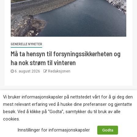
GENERELLE NYHETER
Må ta hensyn til forsyningssikkerheten og
ha nok strøm til vinteren
6. august 2026
Redaksjonen
Vi bruker informasjonskapsler på nettstedet vårt for å gi deg den
Copyright © Eikernytt.no utgis av Roy’s
mest relevant erfaring ved å huske dine preferanser og gjentatte
Pressetjeneste. Kopiering av tekst, bilder og
besøk. Ved å klikke på “Godta”, samtykker du til bruk av alle
annonser er ikke tillatt uten etter avtale med utgiver.
cookies.
Tlf. 92 63 86 82.
Innstillinger for informasjonskapsler
Godta
Websiden er laget i samarbeid med: