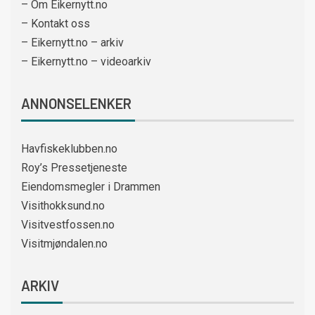
– Om Eikernytt.no
– Kontakt oss
– Eikernytt.no – arkiv
– Eikernytt.no – videoarkiv
ANNONSELENKER
Havfiskeklubben.no
Roy’s Pressetjeneste
Eiendomsmegler i Drammen
Visithokksund.no
Visitvestfossen.no
Visitmjøndalen.no
ARKIV