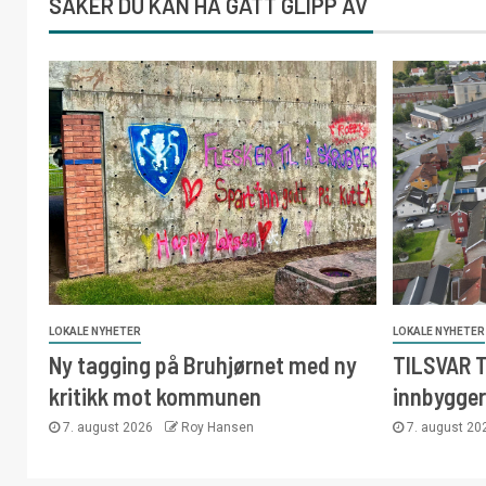
SAKER DU KAN HA GÅTT GLIPP AV
LOKALE NYHETER
LOKALE NYHETER
Ny tagging på Bruhjørnet med ny
TILSVAR T
kritikk mot kommunen
innbygger
7. august 2026
Roy Hansen
7. august 2