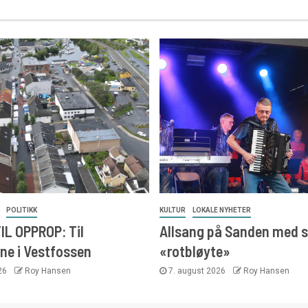
POLITIKK
KULTUR
LOKALE NYHETER
IL OPPROP: Til
Allsang på Sanden med s
ne i Vestfossen
«rotbløyte»
026
Roy Hansen
7. august 2026
Roy Hansen