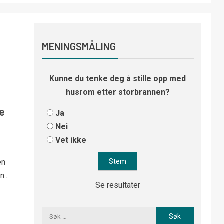
MENINGSMÅLING
Kunne du tenke deg å stille opp med
husrom etter storbrannen?
e
Ja
Nei
Vet ikke
en
...
Se resultater