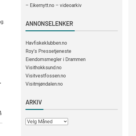
– Eikernytt.no – videoarkiv
g.
ANNONSELENKER
Havfiskeklubben.no
Roy’s Pressetjeneste
Eiendomsmegler i Drammen
Visithokksund.no
Visitvestfossen.no
-
Visitmjøndalen.no
ARKIV
å
..