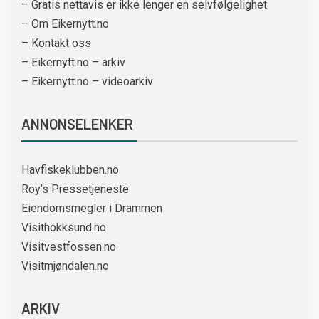
– Gratis nettavis er ikke lenger en selvfølgelighet
– Om Eikernytt.no
– Kontakt oss
– Eikernytt.no – arkiv
– Eikernytt.no – videoarkiv
ANNONSELENKER
Havfiskeklubben.no
Roy’s Pressetjeneste
Eiendomsmegler i Drammen
Visithokksund.no
Visitvestfossen.no
Visitmjøndalen.no
ARKIV