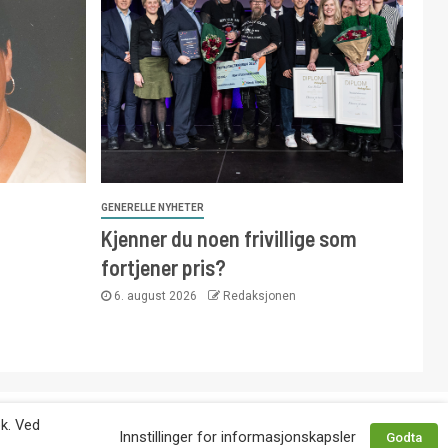
GENERELLE NYHETER
Kjenner du noen frivillige som
fortjener pris?
6. august 2026
Redaksjonen
 avtale med utgiver. Tlf. 92 63 86 82.
øk. Ved
Innstillinger for informasjonskapsler
Godta