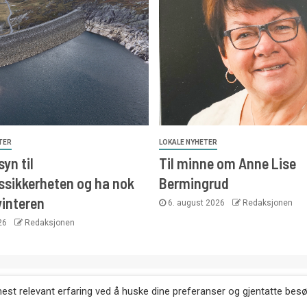
TER
LOKALE NYHETER
yn til
Til minne om Anne Lise
ssikkerheten og ha nok
Bermingrud
vinteren
6. august 2026
Redaksjonen
026
Redaksjonen
. Kopiering av tekst, bilder og annonser er ikke tillatt uten etter
mest relevant erfaring ved å huske dine preferanser og gjentatte bes
Websiden er laget i samarbeid med: