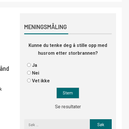
MENINGSMÅLING
Kunne du tenke deg å stille opp med
husrom etter storbrannen?
Ja
hånd
Nei
Vet ikke
k
Se resultater