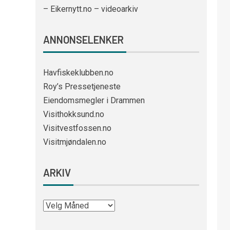
– Eikernytt.no – videoarkiv
ANNONSELENKER
Havfiskeklubben.no
Roy’s Pressetjeneste
Eiendomsmegler i Drammen
Visithokksund.no
Visitvestfossen.no
Visitmjøndalen.no
ARKIV