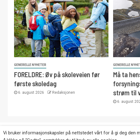
GENERELLE NYHETER
GENERELLE NYHE
FORELDRE: Øv på skoleveien før
Må ta hens
første skoledag
forsyning
strøm til 
6. august 2026
Redaksjonen
6. august 2
Copyright © Eikernytt.no utgis av Roy’s Pressetjeneste
Vi bruker informasjonskapsler på nettstedet vårt for å gi deg den 