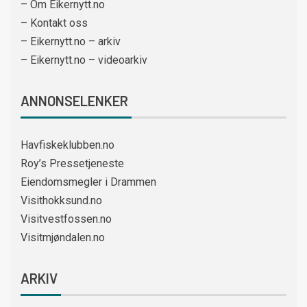
– Om Eikernytt.no
– Kontakt oss
– Eikernytt.no – arkiv
– Eikernytt.no – videoarkiv
ANNONSELENKER
Havfiskeklubben.no
Roy’s Pressetjeneste
Eiendomsmegler i Drammen
Visithokksund.no
Visitvestfossen.no
Visitmjøndalen.no
ARKIV