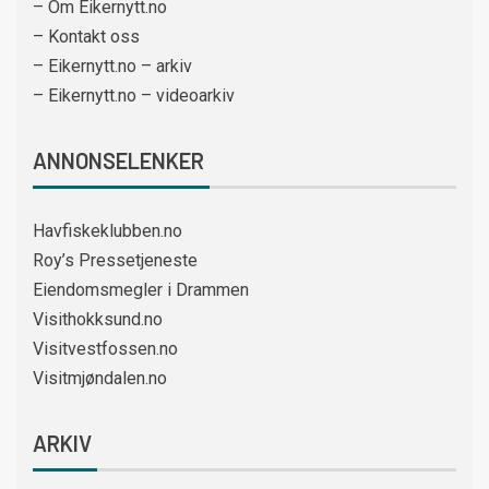
– Om Eikernytt.no
– Kontakt oss
– Eikernytt.no – arkiv
– Eikernytt.no – videoarkiv
ANNONSELENKER
Havfiskeklubben.no
Roy’s Pressetjeneste
Eiendomsmegler i Drammen
Visithokksund.no
Visitvestfossen.no
Visitmjøndalen.no
ARKIV